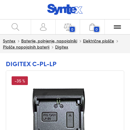
0
0
Syntex
Baterije, polnjenje, napajalniki
Električne plošče
Plošče napajalnih baterij
Digitex
DIGITEX C-PL-LP
-35 %