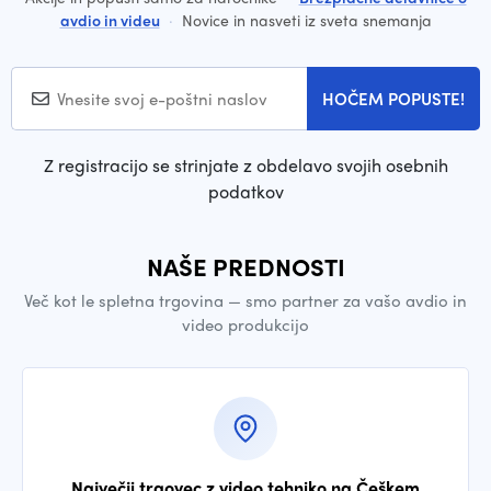
avdio in videu
·
Novice in nasveti iz sveta snemanja
HOČEM POPUSTE!
Z registracijo se strinjate z obdelavo svojih osebnih
podatkov
NAŠE PREDNOSTI
Več kot le spletna trgovina — smo partner za vašo avdio in
video produkcijo
Največji trgovec z video tehniko na Češkem