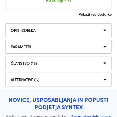
Na zalogi
4 ks
Prikaži vse dodatke
OPIS IZDELKA
PARAMETRI
ČLANSTVO (15)
ALTERNATIVE (6)
NOVICE, USPOSABLJANJA IN POPUSTI
PODJETJA SYNTEX
Akcije in popusti samo za naročnike
·
Brezplačne delavnice o