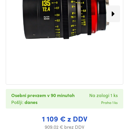
Osebni prevzem v 90 minutah
Na zalogi 1 ks
Pošlji:
danes
Praha 1 ks
1 109 € z DDV
909.02 € brez DDV