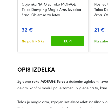
Objemka NATO za roko MOFAGE
Nosilec
Talos Damping Magic Arm, izvedba
Talos D
črna. Objemka za letev
črna. O
32 €
21 €
Na poti
> 5 ks
KUPI
Na zalo
OPIS IZDELKA
Zglobna roka
MOFAGE Talos
z dušenim zglobom, izv
delom, končni modul pa je zamenljiv glede na to, kam jo
Talos je magic arm, zgrajen kot eksoskelet: nosilno vlo