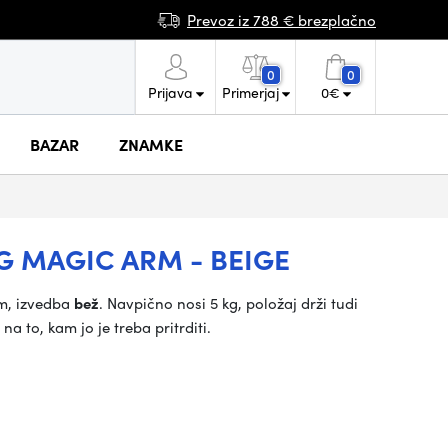
Prevoz iz 788 € brezplačno
0
0
Prijava
Primerjaj
0
€
BAZAR
ZNAMKE
 MAGIC ARM - BEIGE
m, izvedba
bež
. Navpično nosi 5 kg, položaj drži tudi
 to, kam jo je treba pritrditi.