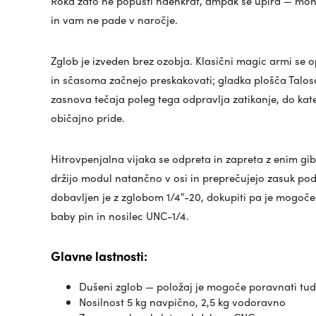
Roka zato ne popusti naenkrat, ampak se upira — moni
in vam ne pade v naročje.
Zglob je izveden brez ozobja. Klasični magic armi se o
in sčasoma začnejo preskakovati; gladka plošča Talos
zasnova tečaja poleg tega odpravlja zatikanje, do kate
običajno pride.
Hitrovpenjalna vijaka se odpreta in zapreta z enim gibo
držijo modul natančno v osi in preprečujejo zasuk po
dobavljen je z zglobom 1/4″-20, dokupiti pa je mogoče
baby pin in nosilec UNC-1/4.
Glavne lastnosti:
Dušeni zglob — položaj je mogoče poravnati tu
Nosilnost 5 kg navpično, 2,5 kg vodoravno