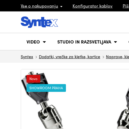
Vse o nakupovanju
Konfigurator kablov
Piš
VIDEO
STUDIO IN RAZSVETLJAVA
Syntex
Dodatki, vrečke za kletke, kartice
Naprave, kle
Novo
SHOWROOM PRAHA