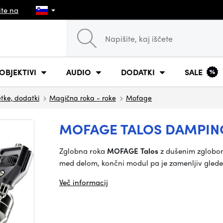
ite na
OBJEKTIVI
AUDIO
DODATKI
SALE
tke, dodatki
Magična roka - roke
Mofage
MOFAGE TALOS DAMPING
Zglobna roka
MOFAGE Talos
z dušenim zglobo
med delom, končni modul pa je zamenljiv glede na
Več informacij