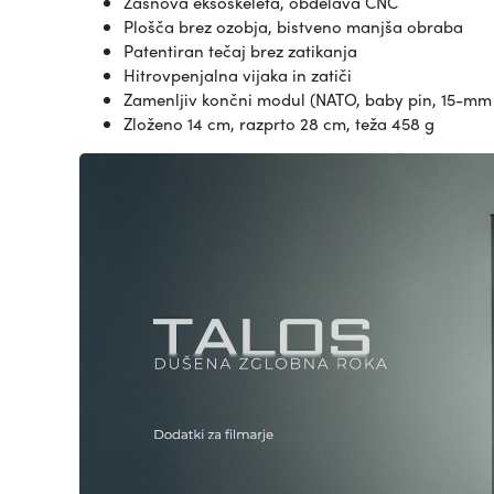
Zasnova eksoskeleta, obdelava CNC
Plošča brez ozobja, bistveno manjša obraba
Patentiran tečaj brez zatikanja
Hitrovpenjalna vijaka in zatiči
Zamenljiv končni modul (NATO, baby pin, 15-mm 
Zloženo 14 cm, razprto 28 cm, teža 458 g