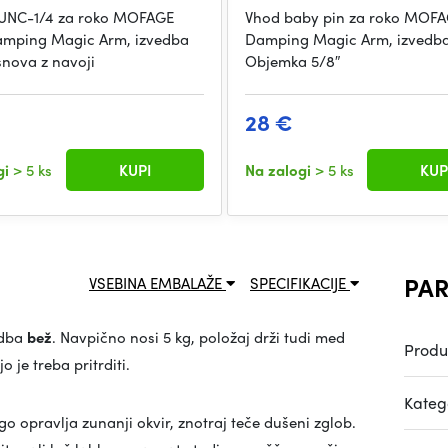
 UNC-1/4 za roko MOFAGE
Vhod baby pin za roko MOFA
amping Magic Arm, izvedba
Damping Magic Arm, izvedba
snova z navoji
Objemka 5/8″
28 €
gi
> 5 ks
KUPI
Na zalogi
> 5 ks
KUP
PAR
VSEBINA EMBALAŽE
SPECIFIKACIJE
edba
bež
. Navpično nosi 5 kg, položaj drži tudi med
Produ
 je treba pritrditi.
Katego
go opravlja zunanji okvir, znotraj teče dušeni zglob.