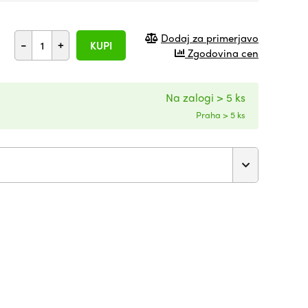
Dodaj za primerjavo
-
+
KUPI
Zgodovina cen
Na zalogi > 5 ks
Praha > 5 ks