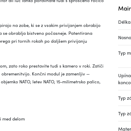
tor ali luč lahko poravnate tudi s sproščeno ročico
Main
Délka
pirajo na zobe, ki se z vsakim privijanjem obrabijo
a se obrablja bistveno počasneje. Patentirana
Nosno
rega pri tornih rokah po daljšem privijanju
Typ m
m, zato roko prestavite tudi s kamero v roki. Zatiči
d obremenitvijo. Končni modul je zamenljiv —
Upína
 objemko NATO, letev NATO, 15-milimetrsko palico,
konco
Typ z
Typ z
di med delom
Mater