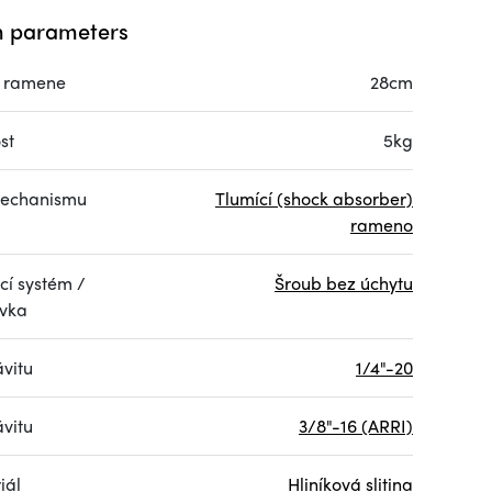
 parameters
 ramene
28cm
st
5kg
echanismu
Tlumící (shock absorber)
rameno
cí systém /
Šroub bez úchytu
vka
ávitu
1/4"-20
ávitu
3/8"-16 (ARRI)
iál
Hliníková slitina