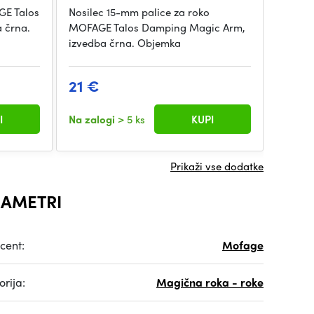
GE Talos
Nosilec 15-mm palice za roko
Adapte
 črna.
MOFAGE Talos Damping Magic Arm,
Talos 
izvedba črna. Objemka
črna. Z
21 €
21 €
I
Na zalogi
> 5 ks
KUPI
Na zal
Prikaži vse dodatke
AMETRI
cent:
Mofage
rija:
Magična roka - roke