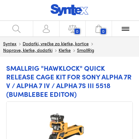
0
0
Syntex
Dodatki, vrečke za kletke, kartice
Naprave, kletke, dodatki
Kletke
SmallRig
SMALLRIG "HAWKLOCK" QUICK
RELEASE CAGE KIT FOR SONY ALPHA 7R
V / ALPHA 7 IV / ALPHA 7S III 5518
(BUMBLEBEE EDITON)