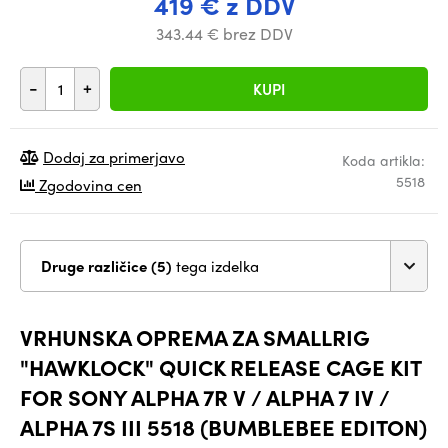
419 € z DDV
343.44 € brez DDV
-
+
KUPI
Dodaj za primerjavo
Koda artikla:
5518
Zgodovina cen
Druge različice (5)
tega izdelka
VRHUNSKA OPREMA ZA SMALLRIG
"HAWKLOCK" QUICK RELEASE CAGE KIT
FOR SONY ALPHA 7R V / ALPHA 7 IV /
ALPHA 7S III 5518 (BUMBLEBEE EDITON)