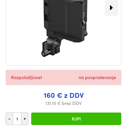
Razpoložljivost
na povpraševanje
160 € z DDV
131.15 € brez DDV
-
+
KUPI