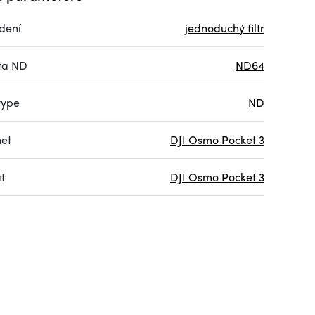
dení
jednoduchý filtr
ta ND
ND64
 type
ND
et
DJI Osmo Pocket 3
t
DJI Osmo Pocket 3