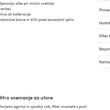
enostjo slike pri močni svetlobi
ranitev
Prove
iva ali kalibracije
tančne barve in ščiti pred zunanjimi vplivi
Husto
Filter
Bayon
Forma
Hitro snemanje za utore
torjena zgornji in spodnji rob, filter snamete s prsti.