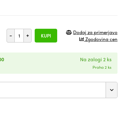
Dodaj za primerjavo
-
+
KUPI
Zgodovina cen
00
Na zalogi 2 ks
Praha 2 ks