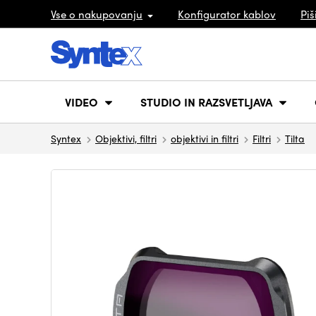
Vse o nakupovanju
Konfigurator kablov
Piš
VIDEO
STUDIO IN RAZSVETLJAVA
Syntex
Objektivi, filtri
objektivi in filtri
Filtri
Tilta