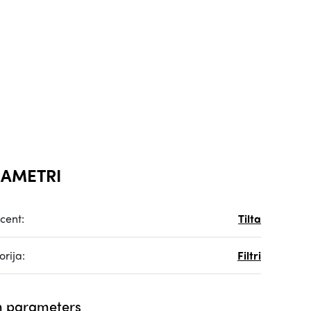
AMETRI
cent:
Tilta
rija:
Filtri
 parameters