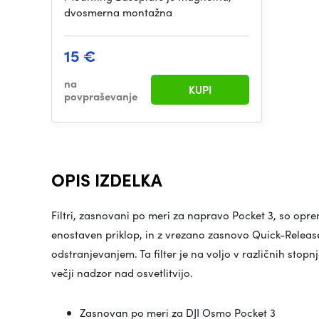
dvosmerna montažna
15 €
na
KUPI
povpraševanje
OPIS IZDELKA
Filtri, zasnovani po meri za napravo Pocket 3, so opr
enostaven priklop, in z vrezano zasnovo Quick-Release
odstranjevanjem. Ta filter je na voljo v različnih st
večji nadzor nad osvetlitvijo.
Zasnovan po meri za DJI Osmo Pocket 3