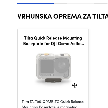
VRHUNSKA OPREMA ZA TILTA 
Tilta Quick Release Mounting
Baseplate for DJI Osmo Action
6/Nano - Titanium Gray
Tilta TA-T95-QRMB-TG Quick Release
Mounting Baseplate je magnetna,