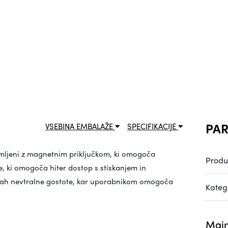
PAR
VSEBINA EMBALAŽE
SPECIFIKACIJE
emljeni z magnetnim priključkom, ki omogoča
Produ
, ki omogoča hiter dostop s stiskanjem in
opnjah nevtralne gostote, kar uporabnikom omogoča
Katego
Main