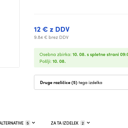
12 € z DDV
9.84 € brez DDV
Osebna zbirka:
10. 08. s spletne strani 09:
Pošlji:
10. 08.
Druge različice (5)
tega izdelka
ALTERNATIVE
ZA TA IZDELEK
5
2