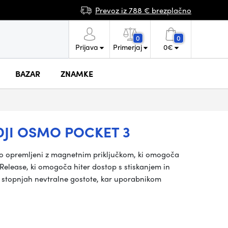
Prevoz iz 788 € brezplačno
0
0
Prijava
Primerjaj
0
€
BAZAR
ZNAMKE
 DJI OSMO POCKET 3
 so opremljeni z magnetnim priključkom, ki omogoča
Release, ki omogoča hiter dostop s stiskanjem in
nih stopnjah nevtralne gostote, kar uporabnikom