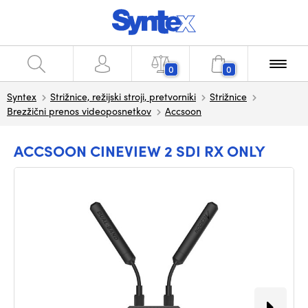
0
0
Syntex
Strižnice, režijski stroji, pretvorniki
Strižnice
Brezžični prenos videoposnetkov
Accsoon
ACCSOON CINEVIEW 2 SDI RX ONLY