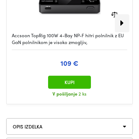
Accsoon TopRig 100W 4-Bay NP-F hitri polnilnik z EU
GaN polnilnikom je visoko zmogljiv,
109 €
KUPI
V pošiljanje
2 ks
OPIS IZDELKA