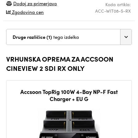
Dodaj za primerjavo
Koda artikla:
ACC-WIT08-S-RX
Zgodovina cen
Druge različice (1)
tega izdelka
VRHUNSKA OPREMA ZA ACCSOON
CINEVIEW 2 SDI RX ONLY
Accsoon TopRig 100W 4-Bay NP-F Fast
Charger + EU G