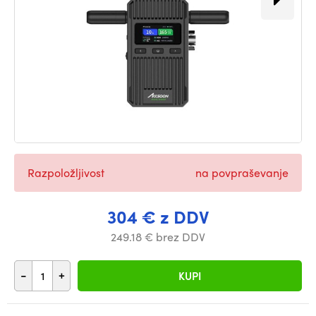
Razpoložljivost
na povpraševanje
304 € z DDV
249.18 € brez DDV
-
+
KUPI