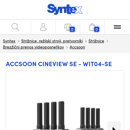
0
0
Syntex
Strižnice, režijski stroji, pretvorniki
Strižnice
Brezžični prenos videoposnetkov
Accsoon
ACCSOON CINEVIEW SE - WIT04-SE