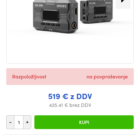
Razpoložljivost
na povpraševanje
519 € z DDV
425.41 € brez DDV
-
+
KUPI