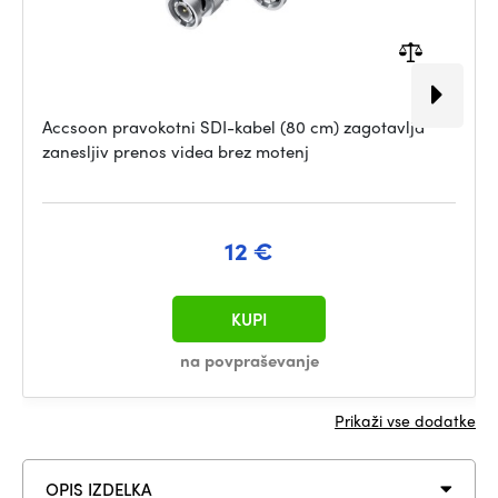
Accsoon pravokotni SDI-kabel (80 cm) zagotavlja
zanesljiv prenos videa brez motenj
12 €
KUPI
na povpraševanje
Prikaži vse dodatke
OPIS IZDELKA