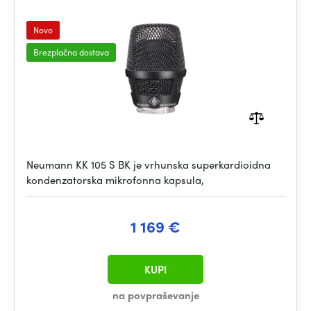
Novo
Brezplačna dostava
Neumann KK 105 S BK je vrhunska superkardioidna
kondenzatorska mikrofonna kapsula,
1 169 €
KUPI
na povpraševanje