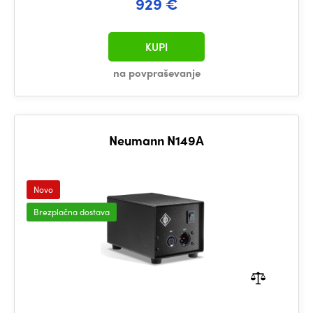
929 €
KUPI
na povpraševanje
Neumann N149A
Novo
Brezplačna dostava