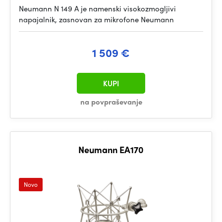
Neumann N 149 A je namenski visokozmogljivi
napajalnik, zasnovan za mikrofone Neumann
1 509 €
KUPI
na povpraševanje
Neumann EA170
Novo