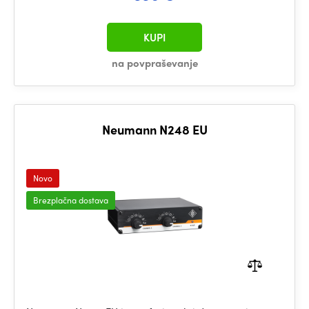
KUPI
na povpraševanje
Neumann N248 EU
Novo
Brezplačna dostava