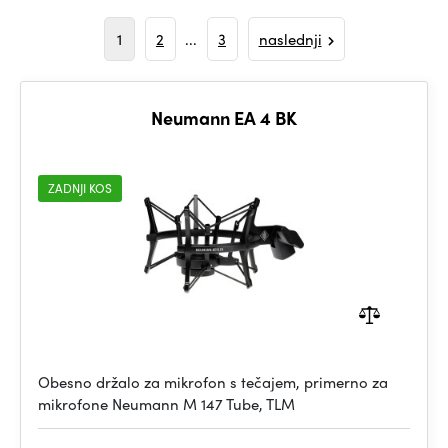
1
2
...
3
naslednji
Neumann EA 4 BK
ZADNJI KOS
Obesno držalo za mikrofon s tečajem, primerno za
mikrofone Neumann M 147 Tube, TLM