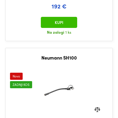
192 €
KUPI
Na zalogi
1 ks
Neumann SH100
Novo
ZADNJI KOS