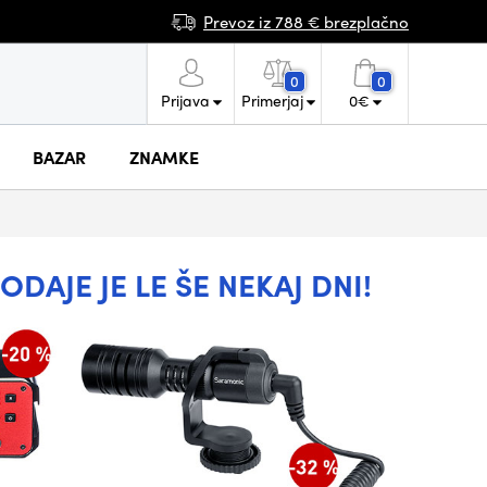
Prevoz iz 788 € brezplačno
0
0
Prijava
Primerjaj
0
€
BAZAR
ZNAMKE
AJE JE LE ŠE NEKAJ DNI!