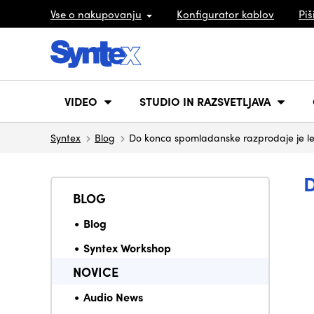
Vse o nakupovanju
Konfigurator kablov
Piš
VIDEO
STUDIO IN RAZSVETLJAVA
Syntex
Blog
Do konca spomladanske razprodaje je le 
BLOG
Blog
Syntex Workshop
NOVICE
Audio News