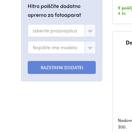
Hitro poiščite dodatno
V pošil
4 ks
opremo za fotoaparat
Izberite proizvajalca
Da
Napišite ime modela
RAZSTAVNI DODATKI
Nadome
300.