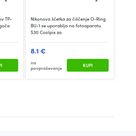
ov TP-
Nikonova ščetka za čiščenje O-Ring
ogoča
BU-1 se uporablja na fotoaparatu
S30 Coolpix za
8.1 €
na
I
KUPI
povpraševanje