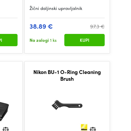
Žični daljinski upravljalnik
38.89 €
97.3 €
I
Na zalogi
1 ks
KUPI
0
Nikon BU-1 O-Ring Cleaning
Brush