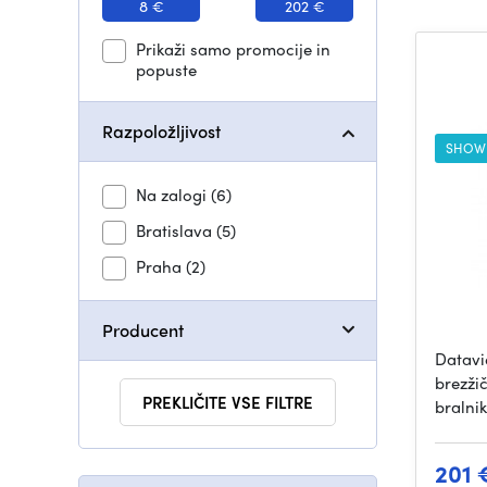
8 €
202 €
Prikaži samo promocije in
popuste
Razpoložljivost
SHOW
Na zalogi
(6)
Bratislava
(5)
Praha
(2)
Producent
Datavi
brezžič
PREKLIČITE VSE FILTRE
bralni
201 