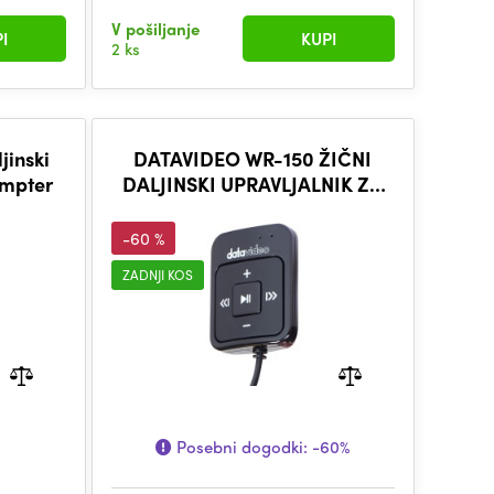
V pošiljanje
I
KUPI
2 ks
jinski
DATAVIDEO WR-150 ŽIČNI
ompter
DALJINSKI UPRAVLJALNIK ZA
TELEPROMPTER
-60 %
ZADNJI KOS
Posebni dogodki:
-60%