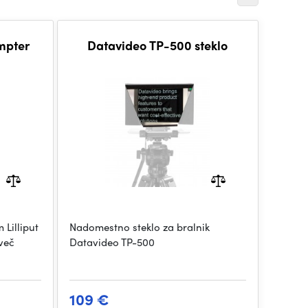
ompter
Datavideo TP-500 steklo
 Lilliput
Nadomestno steklo za bralnik
 več
Datavideo TP-500
109 €