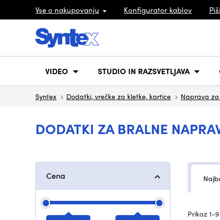
Vse o nakupovanju
Konfigurator kablov
Piš
VIDEO
STUDIO IN RAZSVETLJAVA
Syntex
Dodatki, vrečke za kletke, kartice
Naprava za
DODATKI ZA BRALNE NAPRA
Cena
Najbo
Prikaz 1-9