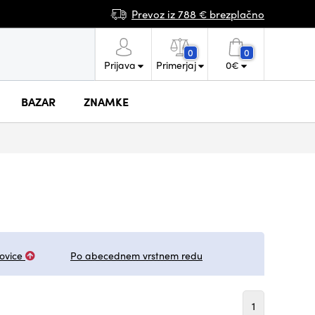
Prevoz iz 788 € brezplačno
0
0
Prijava
Primerjaj
0
€
BAZAR
ZNAMKE
ovice
Po abecednem vrstnem redu
1