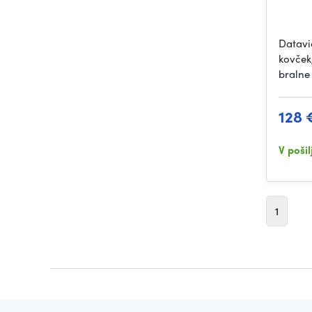
Datavi
kovček
bralne
128 
V poši
1