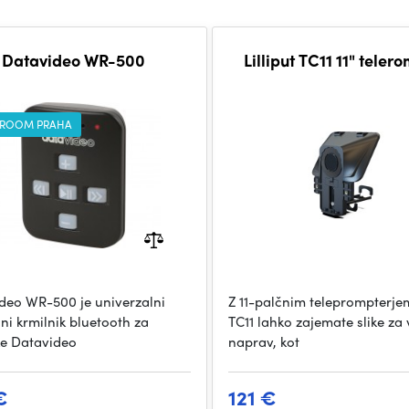
Datavideo WR-500
Lilliput TC11 11" teler
ROOM PRAHA
deo WR-500 je univerzalni
Z 11-palčnim teleprompterjem
ni krmilnik bluetooth za
TC11 lahko zajemate slike za
ke Datavideo
naprav, kot
€
121 €