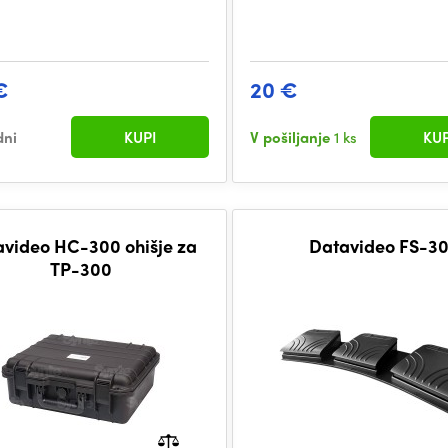
€
20 €
dni
KUPI
V pošiljanje
1 ks
KUP
video HC-300 ohišje za
Datavideo FS-3
TP-300