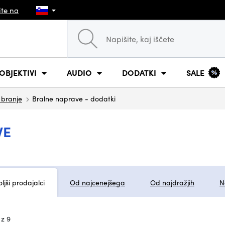
ite na
OBJEKTIVI
AUDIO
DODATKI
SALE
 branje
Bralne naprave - dodatki
VE
ljši prodajalci
Od najcenejšega
Od najdražjih
N
 z 9