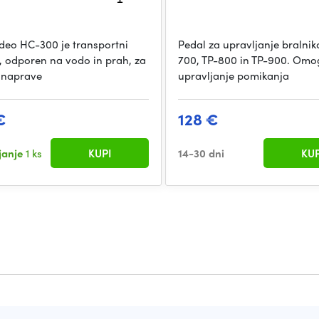
deo HC-300 je transportni
Pedal za upravljanje bralnik
, odporen na vodo in prah, za
700, TP-800 in TP-900. Om
 naprave
upravljanje pomikanja
€
128 €
ljanje
1 ks
KUPI
14-30 dni
KUP