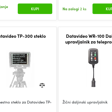
janje
KUPI
Na zalogi
2 ks
KUP
tavideo TP-300 steklo
Datavideo WR-100 Dal
upravljalnik za telepr
stno steklo za Datavideo TP-
Žični daljinski upravljalnik