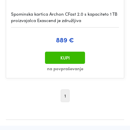
Spominska kartica Archon CFast 2.0 s kapaciteto 1 TB
proizvajalca Exascend je združljiva
889 €
KUPI
na povpraševanje
1