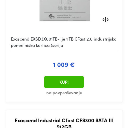
Exascend EXSD3X001TB-I je 1 TB CFast 2.0 industrijska
pomnilniška kartica (serija
1 009 €
KUPI
na povpraševanje
Exascend Industrial Cfast CFS300 SATA III
512GB