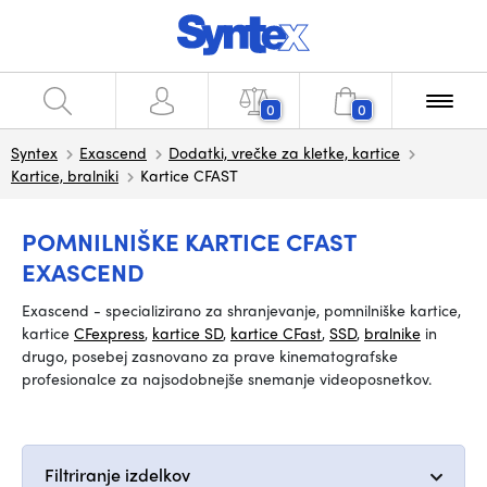
0
0
Syntex
Exascend
Dodatki, vrečke za kletke, kartice
Kartice, bralniki
Kartice CFAST
POMNILNIŠKE KARTICE CFAST
EXASCEND
Exascend - specializirano za shranjevanje, pomnilniške kartice,
kartice
CFexpress
,
kartice SD
,
kartice CFast
,
SSD
,
bralnike
in
drugo, posebej zasnovano za prave kinematografske
profesionalce za najsodobnejše snemanje videoposnetkov.
Filtriranje izdelkov