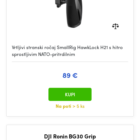
Vrtljivi stranski ročaj SmallRig HawkLock H21 s hitro
sprostljivim NATO-pritrdilnim
89 €
KUPI
Na poti
> 5 ks
DJI Ronin BG30 Grip