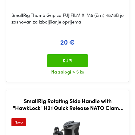
SmallRig Thumb Grip za FUJIFILM X-M5 (črn) 4878B je
zasnovan za izboljšanje oprijema
20 €
KUPI
Na zalogi
> 5 ks
SmallRig Rotating Side Handle with
"HawkLock" H21 Quick Release NATO Clamp
6405
Novo