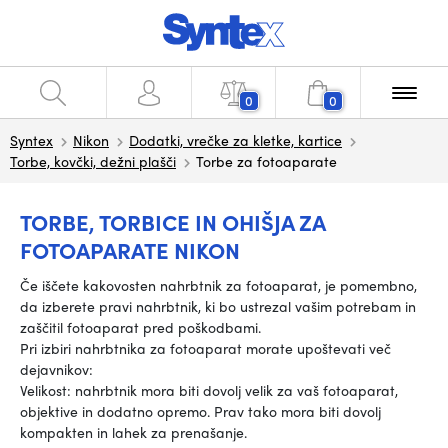
0
0
Syntex
Nikon
Dodatki, vrečke za kletke, kartice
Torbe, kovčki, dežni plašči
Torbe za fotoaparate
TORBE, TORBICE IN OHIŠJA ZA
FOTOAPARATE NIKON
Če iščete kakovosten nahrbtnik za fotoaparat, je pomembno,
da izberete pravi nahrbtnik, ki bo ustrezal vašim potrebam in
zaščitil fotoaparat pred poškodbami.
Pri izbiri nahrbtnika za fotoaparat morate upoštevati več
dejavnikov:
Velikost: nahrbtnik mora biti dovolj velik za vaš fotoaparat,
objektive in dodatno opremo. Prav tako mora biti dovolj
kompakten in lahek za prenašanje.