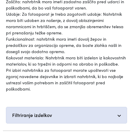
Zaščita: nahrbtnik mora imeti zadostno zaščito pred udarci in
poškodbami, da bo vaš fotoaparat varen.
Udobje: Za fotoaparat je treba zagotoviti udobje: Nahrbtnik
mora biti udoben za nošenje, z dovolj oblazinjenimi
naramnicami in hrbtiščem, da se zmanjša obremenitev telesa
pri prenašanju težke opreme.
Funkcionalnost: nahrbtnik mora imeti dovolj žepov in
predalčkov za organizacijo opreme, da boste zlahka našli in
dosegli svojo dodatno opremo.
Kakovost materiala: Nahrbtnik mora biti izdelan iz kakovostnih
materialov, ki so trpežni in odporni na obrabo in poškodbe.
Pri izbiri nahrbtnika za fotoaparat morate upoštevati vse
zgoraj navedene dejavnike in izbrati nahrbtnik, ki bo najbolje
ustrezal vašim potrebam in zaščitil fotoaparat pred
poškodbami.
Filtriranje izdelkov