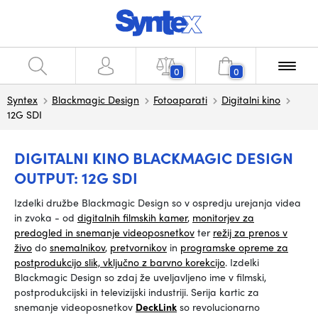
0
0
Syntex
Blackmagic Design
Fotoaparati
Digitalni kino
12G SDI
DIGITALNI KINO BLACKMAGIC DESIGN
OUTPUT: 12G SDI
Izdelki družbe Blackmagic Design so v ospredju urejanja videa
in zvoka - od
digitalnih filmskih kamer
,
monitorjev za
predogled in snemanje videoposnetkov
ter
režij za prenos v
živo
do
snemalnikov
,
pretvornikov
in
programske opreme za
postprodukcijo slik, vključno z barvno korekcijo
. Izdelki
Blackmagic Design so zdaj že uveljavljeno ime v filmski,
postprodukcijski in televizijski industriji. Serija kartic za
snemanje videoposnetkov
DeckLink
so revolucionarno