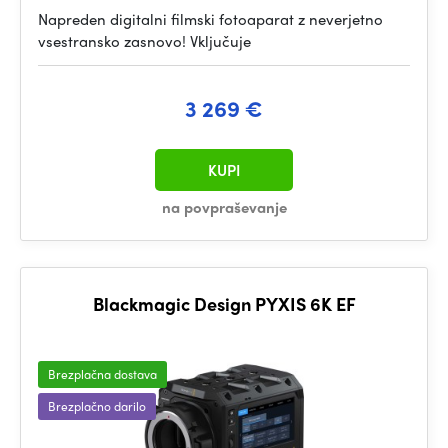
Napreden digitalni filmski fotoaparat z neverjetno
vsestransko zasnovo! Vključuje
3 269 €
KUPI
na povpraševanje
Blackmagic Design PYXIS 6K EF
Brezplačna dostava
Brezplačno darilo