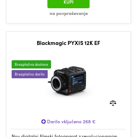
KUPI
na povpraševanje
Blackmagic PYXIS 12K EF
Brezplačna dostava
Brezplačno darilo
Darilo vključeno 268 €
Nov digitalni filmski fotoaparat z revolucionarnim