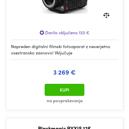
Darilo vključeno 133 €
Napreden digitalni filmski fotoaparat z neverjetno
vsestransko zasnovo! Vključuje
3 269 €
KUPI
na povpraševanje
Blackmagic PYXIS 12K