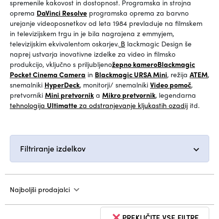
spremenile kakovost in dostopnost. Programska in strojna
oprema
DaVinci Resolve
programska oprema za barvno
urejanje videoposnetkov od leta 1984 prevladuje na filmskem
in televizijskem trgu in je bila nagrajena z emmyjem,
televizijskim ekvivalentom oskarjev.
B
lackmagic Design še
naprej ustvarja inovativne izdelke za video in filmsko
produkcijo, vključno s priljubljeno
žepno kamero
Blackmagic
Pocket Cinema Camera
in
Blackmagic URSA Mini
, režija
ATEM
,
snemalniki
HyperDeck
, monitorji/ snemalniki
Video pomoč
,
pretvorniki
Mini pretvornik
a
Mikro pretvornik
, legendarna
tehnologija
Ultimatte
za
odstranjevanje kljukastih ozadij
itd.
Filtriranje izdelkov
Najboljši prodajalci
PREKLIČITE VSE FILTRE