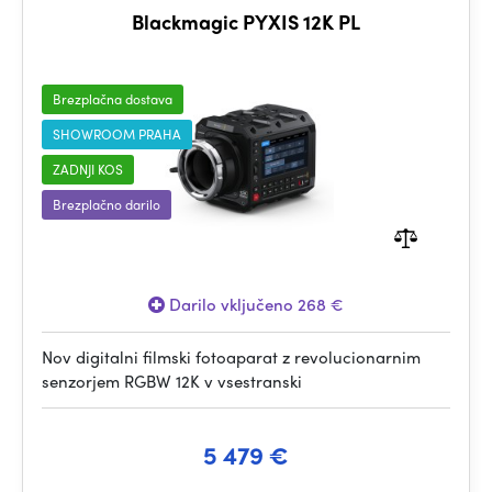
Blackmagic PYXIS 12K PL
Brezplačna dostava
SHOWROOM PRAHA
ZADNJI KOS
Brezplačno darilo
Darilo vključeno 268 €
Nov digitalni filmski fotoaparat z revolucionarnim
senzorjem RGBW 12K v vsestranski
5 479 €