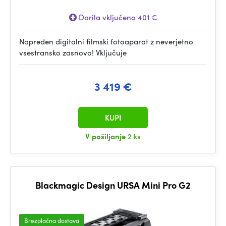
Darila vključeno 401 €
Napreden digitalni filmski fotoaparat z neverjetno
vsestransko zasnovo! Vključuje
3 419 €
KUPI
V pošiljanje
2 ks
Blackmagic Design URSA Mini Pro G2
Brezplačna dostava