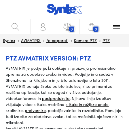
0
0
Syntex
AVMATRIX
Fotoaparati
Kamere PTZ
PTZ
PTZ AVMATRIX VERSION: PTZ
AVMATRIX je podjetje, ki oblikuje in proizvaja profesionalno
opremo za obdelavo zvoka in videa. Podjetje ima sedež v
Shenzhenu na Kitajskem in je bilo ustanovljeno leta 2011.
AVMATRIX ponuja široko paleto izdelkov, ki so primerni za
različne aplikacije, kot so dogodki v živo, oddajanje,
videokonference in
postprodukcija
. Njihova linija izdelkov
vključuje video stikala, matrična
stikala in režijske enote
,
skalirnike,
pretvornike
, podaljševalnike in razdelilnike. Ponujajo
tudi izdelke za obdelavo zvoka, kot so mešalniki, ojačevalniki in
mikrofoni.
Izdelki AVMATRIX so zasnovani z visokokakovostnimi