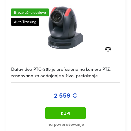
Brezplačna dostava
Auto Tracking
Datavideo PTC-285 je profesionalna kamera PTZ,
zasnovana za oddajanje v živo, pretakanje
2 559 €
KUPI
na povpraševanje