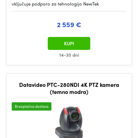
vključuje podporo za tehnologijo NewTek
2 559 €
KUPI
14-30 dni
Datavideo PTC-280NDI 4K PTZ kamera
(temno modra)
Brezplačna dostava