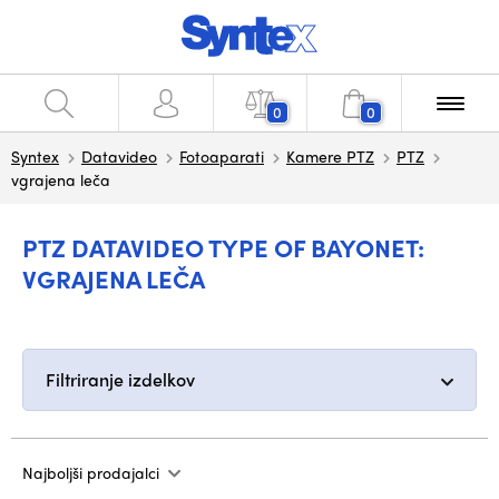
0
0
Syntex
Datavideo
Fotoaparati
Kamere PTZ
PTZ
vgrajena leča
PTZ DATAVIDEO TYPE OF BAYONET:
VGRAJENA LEČA
Filtriranje izdelkov
Najboljši prodajalci