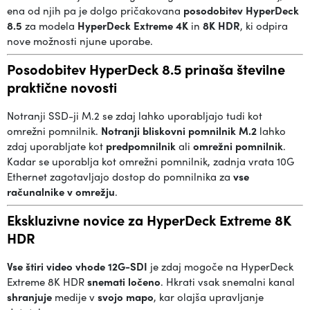
ena od njih pa je dolgo pričakovana
posodobitev HyperDeck
8.5
za modela
HyperDeck Extreme 4K
in
8K HDR
, ki odpira
nove možnosti njune uporabe.
Posodobitev HyperDeck 8.5 prinaša številne
praktične novosti
Notranji SSD-ji M.2 se zdaj lahko uporabljajo tudi kot
omrežni pomnilnik.
Notranji bliskovni pomnilnik M.2
lahko
zdaj uporabljate kot
predpomnilnik
ali
omrežni pomnilnik
.
Kadar se uporablja kot omrežni pomnilnik, zadnja vrata 10G
Ethernet zagotavljajo dostop do pomnilnika za
vse
računalnike v omrežju
.
Ekskluzivne novice za HyperDeck Extreme 8K
HDR
Vse štiri video vhode 12G-SDI
je zdaj mogoče na HyperDeck
Extreme 8K HDR
snemati ločeno
. Hkrati vsak snemalni kanal
shranjuje
medije v
svojo mapo
, kar olajša upravljanje