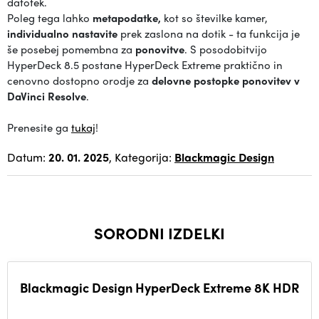
datotek.
Poleg tega lahko
metapodatke,
kot so številke kamer,
individualno nastavite
prek zaslona na dotik - ta funkcija je
še posebej pomembna za
ponovitve
. S posodobitvijo
HyperDeck 8.5 postane HyperDeck Extreme praktično in
cenovno dostopno orodje za
delovne postopke ponovitev v
DaVinci Resolve
.
Prenesite ga
tukaj
!
Datum:
20. 01. 2025
, Kategorija:
Blackmagic Design
SORODNI IZDELKI
Blackmagic Design HyperDeck Extreme 8K HDR