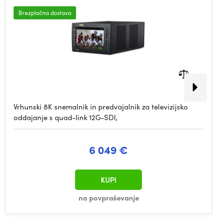
Brezplačna dostava
Vrhunski 8K snemalnik in predvajalnik za televizijsko
oddajanje s quad-link 12G-SDI,
6 049 €
KUPI
na povpraševanje