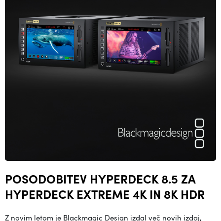
POSODOBITEV HYPERDECK 8.5 ZA
HYPERDECK EXTREME 4K IN 8K HDR
Z novim letom je Blackmagic Design izdal več novih izdaj,