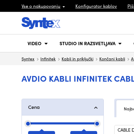
Vse o nakupovanju
Konfigurator kablov
Piš
VIDEO
STUDIO IN RAZSVETLJAVA
Syntex
Infinitek
Kabli in priključki
Končani kabli
A
AVDIO KABLI INFINITEK CAB
Cena
Najbo
CABLE 