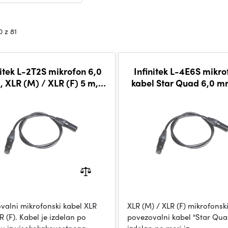
0 z 81
nitek L-2T2S mikrofon 6,0
Infinitek L-4E6S mikro
 XLR (M) / XLR (F) 5 m,
kabel Star Quad 6,0 m
BLK
(M) / XLR (F) 7,5
valni mikrofonski kabel XLR
XLR (M) / XLR (F) mikrofonsk
 (F). Kabel je izdelan po
povezovalni kabel "Star Quad