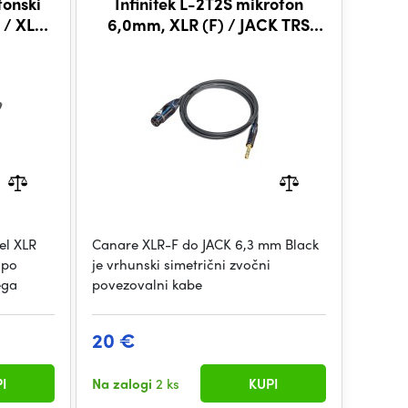
fonski
Infinitek L-2T2S mikrofon
 / XLR
6,0mm, XLR (F) / JACK TRS
6,3mm 0,3m, BLK
el XLR
Canare XLR-F do JACK 6,3 mm Black
 po
je vrhunski simetrični zvočni
ega
povezovalni kabe
20 €
I
Na zalogi
2 ks
KUPI