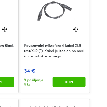
mm Black
Povezovalni mikrofonski kabel XLR
(M)/XLR (F). Kabel je izdelan po meri
iz visokokakovostnega
34 €
V pošiljanje
I
KUPI
5 ks