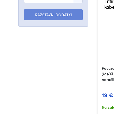
Infi
kabe
RAZSTAVNI DODATKI
Povezo
(M)/XLR
naroči
19 €
Na zal