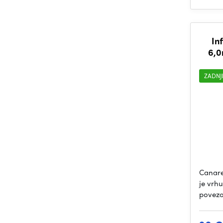
In
6,0
ZADNJ
Canare
je vrhu
povezo