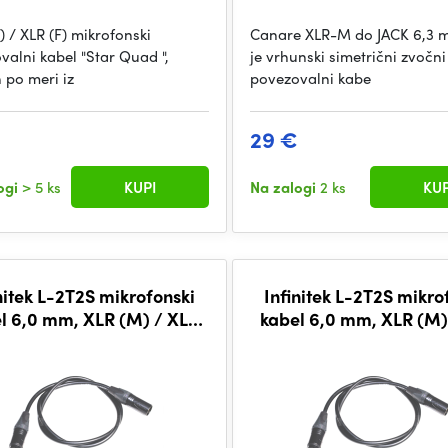
) / XLR (F) mikrofonski
Canare XLR-M do JACK 6,3 
valni kabel "Star Quad ",
je vrhunski simetrični zvočni
 po meri iz
povezovalni kabe
29 €
ogi
> 5 ks
KUPI
Na zalogi
2 ks
KUP
nitek L-2T2S mikrofonski
Infinitek L-2T2S mikro
l 6,0 mm, XLR (M) / XLR
kabel 6,0 mm, XLR (M)
(F) 3 m, BLK
(F) 1 m, BLK