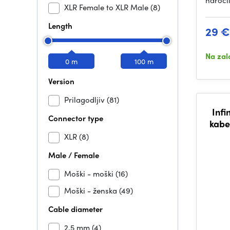
naroči
XLR Female to XLR Male
(8)
Length
29 €
Na zal
0 m
100 m
Version
Prilagodljiv
(81)
Infi
Connector type
kabe
XLR
(8)
Male / Female
Moški - moški
(16)
Moški - ženska
(49)
Cable diameter
2,5 mm
(4)