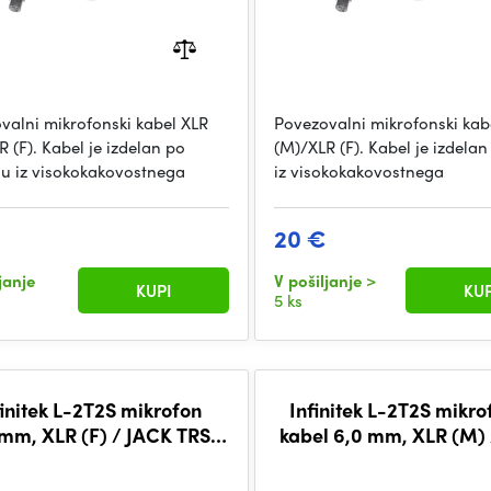
valni mikrofonski kabel XLR
Povezovalni mikrofonski kab
 (F). Kabel je izdelan po
(M)/XLR (F). Kabel je izdelan
lu iz visokokakovostnega
iz visokokakovostnega
20 €
janje
V pošiljanje
>
KUPI
KUP
5 ks
finitek L-2T2S mikrofon
Infinitek L-2T2S mikro
mm, XLR (F) / JACK TRS
kabel 6,0 mm, XLR (M)
6,3mm 10m, BLK
TRS 6,3 mm 0,5 m, 