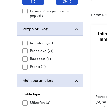
1 €
334 €
Prikaži samo promocije in
Prikaz 1-3
popuste
Razpoložljivost
Infi
mm,
Na zalogi
(28)
Bratislava
(21)
Budapest
(8)
Praha
(11)
Main parameters
Cable type
Povezo
(M)/XLR
Mikrofon
(8)