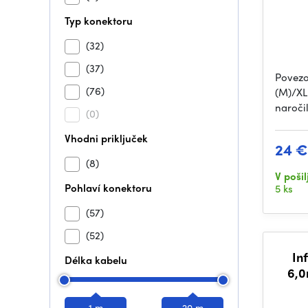
Typ konektoru
(32)
(37)
Povezo
(76)
(M)/XLR
naroči
(0)
Vhodni priključek
24 €
(8)
V pošil
Pohlaví konektoru
5 ks
(57)
(52)
In
Délka kabelu
6,0
1 m
20 m