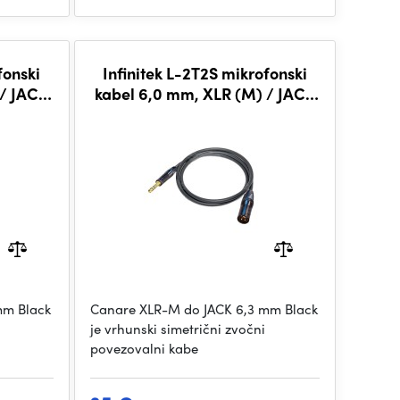
fonski
Infinitek L-2T2S mikrofonski
 / JACK
kabel 6,0 mm, XLR (M) / JACK
BLK
TRS 6,3 mm 7,5 m, BLK
mm Black
Canare XLR-M do JACK 6,3 mm Black
je vrhunski simetrični zvočni
povezovalni kabe