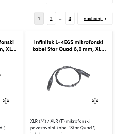
1
2
...
3
naslednji
fonski
Infinitek L-4E6S mikrofonski
m, XLR
kabel Star Quad 6,0 mm, XLR
 m
(M) / XLR (F) 1 m
i
XLR (M) / XLR (F) mikrofonski
 ",
povezovalni kabel "Star Quad ",