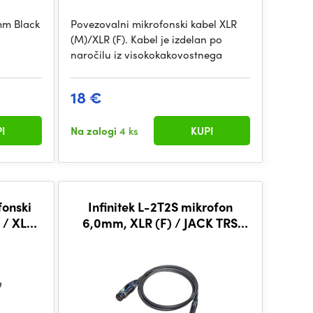
mm Black
Povezovalni mikrofonski kabel XLR
(M)/XLR (F). Kabel je izdelan po
naročilu iz visokokakovostnega
18 €
I
Na zalogi
4 ks
KUPI
fonski
Infinitek L-2T2S mikrofon
 / XLR
6,0mm, XLR (F) / JACK TRS
6,3mm 7,5m, BLK