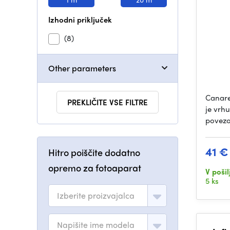
Izhodni priključek
(8)
Other parameters
Canare
PREKLIČITE VSE FILTRE
je vrhu
povezo
41 €
Hitro poiščite dodatno
opremo za fotoaparat
V pošil
5 ks
Izberite proizvajalca
Napišite ime modela