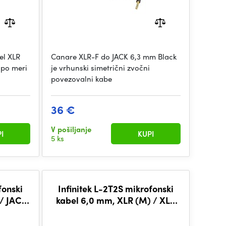
el XLR
Canare XLR-F do JACK 6,3 mm Black
 po meri
je vrhunski simetrični zvočni
povezovalni kabe
36 €
V pošiljanje
I
KUPI
5 ks
fonski
Infinitek L-2T2S mikrofonski
 / JACK
kabel 6,0 mm, XLR (M) / XLR
BLK
(F) 7,5 m, BLK