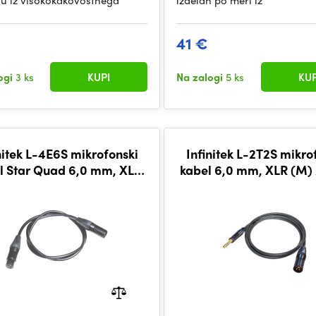
lu iz visokokakovostnega
izdelan po meri iz
41 €
ogi
3 ks
KUPI
Na zalogi
5 ks
KUP
nitek L-4E6S mikrofonski
Infinitek L-2T2S mikro
l Star Quad 6,0 mm, XLR
kabel 6,0 mm, XLR (M)
(M) / XLR (F) 0,5 m
TRS 6,3 mm 5 m, B