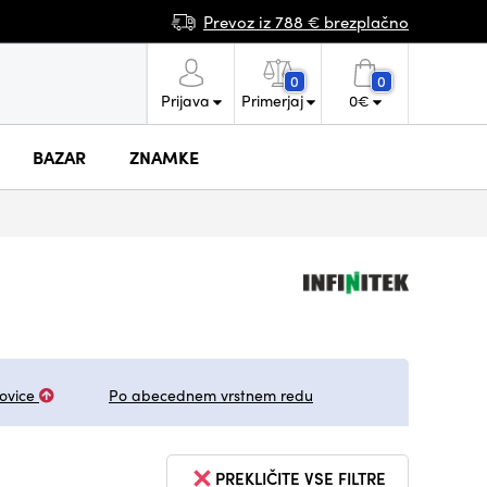
Prevoz iz 788 € brezplačno
0
0
Prijava
Primerjaj
0
€
BAZAR
ZNAMKE
ovice
Po abecednem vrstnem redu
PREKLIČITE VSE FILTRE