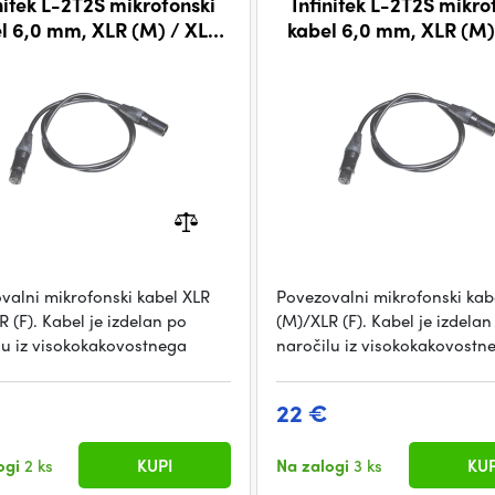
nitek L-2T2S mikrofonski
Infinitek L-2T2S mikro
l 6,0 mm, XLR (M) / XLR
kabel 6,0 mm, XLR (M)
(F) 0,5 m, BLK
(F) 2 m, BLK
valni mikrofonski kabel XLR
Povezovalni mikrofonski kab
 (F). Kabel je izdelan po
(M)/XLR (F). Kabel je izdelan
lu iz visokokakovostnega
naročilu iz visokokakovostn
22 €
ogi
2 ks
KUPI
Na zalogi
3 ks
KUP