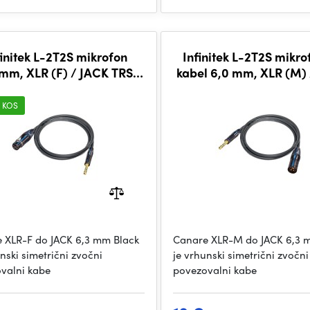
finitek L-2T2S mikrofon
Infinitek L-2T2S mikro
mm, XLR (F) / JACK TRS
kabel 6,0 mm, XLR (M)
6,3mm 5m, BLK
TRS 6,3 mm 0,3 m, 
I KOS
 XLR-F do JACK 6,3 mm Black
Canare XLR-M do JACK 6,3 
nski simetrični zvočni
je vrhunski simetrični zvočni
valni kabe
povezovalni kabe