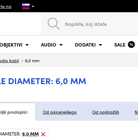
ite na
OBJEKTIVI
AUDIO
DODATKI
SALE
vdio kabli
6,0 mm
LE DIAMETER: 6,0 MM
ljši prodajalci
Od najcenejšega
Od najdražjih
N
DIAMETER:
6,0 MM