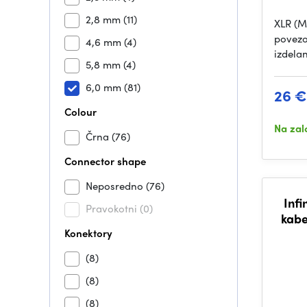
2,8 mm
(11)
XLR (M
povezo
4,6 mm
(4)
izdelan
5,8 mm
(4)
6,0 mm
(81)
26 €
Colour
Na zal
Črna
(76)
Connector shape
Neposredno
(76)
Infi
Pravokotni
(0)
kabe
Konektory
(8)
(8)
(8)