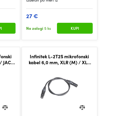
izdelan po meri iz
27 €
I
Na zalogi
5 ks
KUPI
fonski
Infinitek L-2T2S mikrofonski
 / JACK
kabel 6,0 mm, XLR (M) / XLR
LK
(F) 0,3 m, BLK