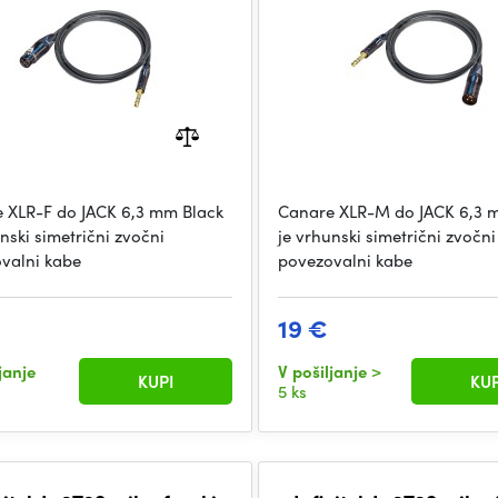
 XLR-F do JACK 6,3 mm Black
Canare XLR-M do JACK 6,3 
nski simetrični zvočni
je vrhunski simetrični zvočni
valni kabe
povezovalni kabe
19 €
janje
V pošiljanje
>
KUPI
KUP
5 ks