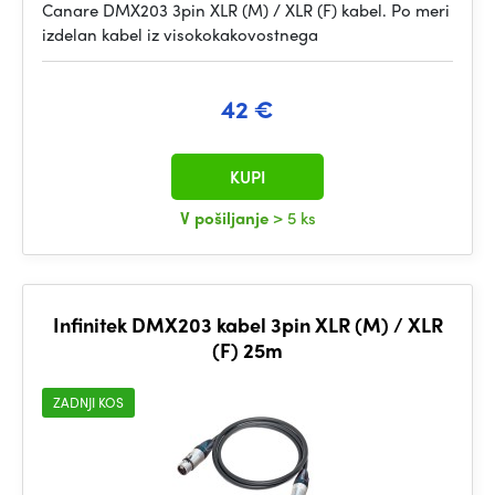
Canare DMX203 3pin XLR (M) / XLR (F) kabel. Po meri
izdelan kabel iz visokokakovostnega
42 €
KUPI
V pošiljanje
> 5 ks
Infinitek DMX203 kabel 3pin XLR (M) / XLR
(F) 25m
ZADNJI KOS