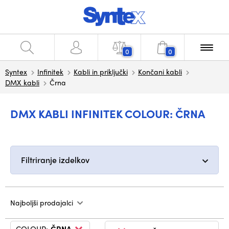
0
0
Syntex
Infinitek
Kabli in priključki
Končani kabli
DMX kabli
Črna
DMX KABLI INFINITEK COLOUR: ČRNA
Filtriranje izdelkov
Najboljši prodajalci