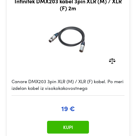
Infinitek DMX203 kabel 3pin XLR (M) / XLR
(F) 2m
Canare DMX203 3pin XLR (M) / XLR (F) kabel. Po meri
izdelan kabel iz visokokakovostnega
19 €
KUPI