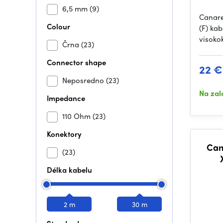
6,5 mm
(9)
Canare
Colour
(F) kab
visoko
Črna
(23)
Connector shape
22 €
Neposredno
(23)
Na zal
Impedance
110 Ohm
(23)
Konektory
Can
(23)
Délka kabelu
2 m
30 m