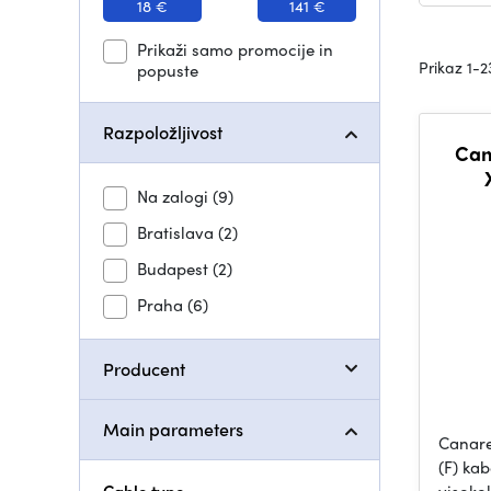
18 €
141 €
Prikaži samo promocije in
Prikaz 1-2
popuste
Razpoložljivost
Can
Na zalogi
(9)
Bratislava
(2)
Budapest
(2)
Praha
(6)
Producent
Main parameters
Canare
(F) kab