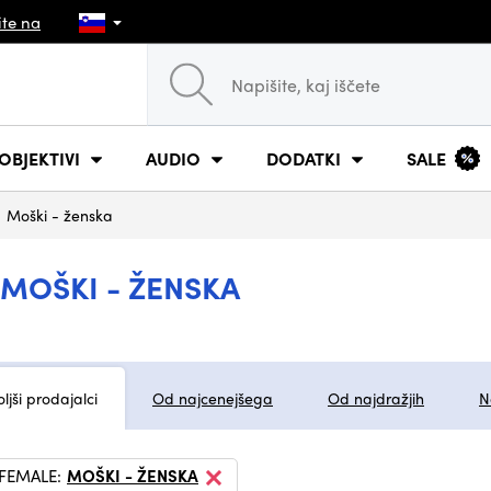
ite na
OBJEKTIVI
AUDIO
DODATKI
SALE
Moški - ženska
 MOŠKI - ŽENSKA
ljši prodajalci
Od najcenejšega
Od najdražjih
N
 FEMALE:
MOŠKI - ŽENSKA