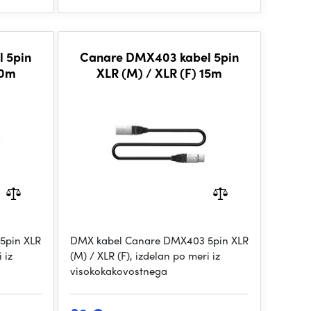
 5pin
Canare DMX403 kabel 5pin
20m
XLR (M) / XLR (F) 15m
5pin XLR
DMX kabel Canare DMX403 5pin XLR
 iz
(M) / XLR (F), izdelan po meri iz
visokokakovostnega