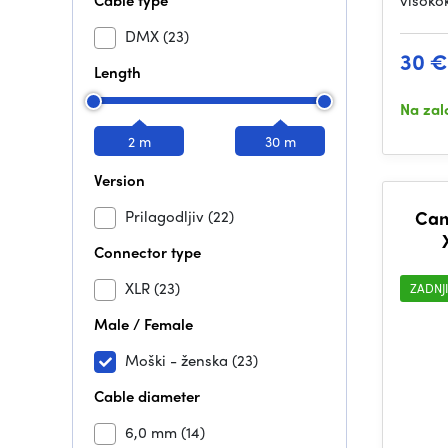
Cable type
visoko
DMX
(23)
30 €
Length
Na zal
2 m
30 m
Version
Prilagodljiv
(22)
Can
Connector type
XLR
(23)
ZADNJ
Male / Female
Moški - ženska
(23)
Cable diameter
6,0 mm
(14)