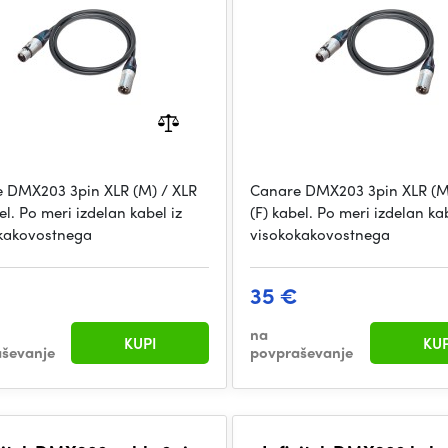
 DMX203 3pin XLR (M) / XLR
Canare DMX203 3pin XLR (M
el. Po meri izdelan kabel iz
(F) kabel. Po meri izdelan kab
kakovostnega
visokokakovostnega
35 €
na
KUPI
KUP
ševanje
povpraševanje