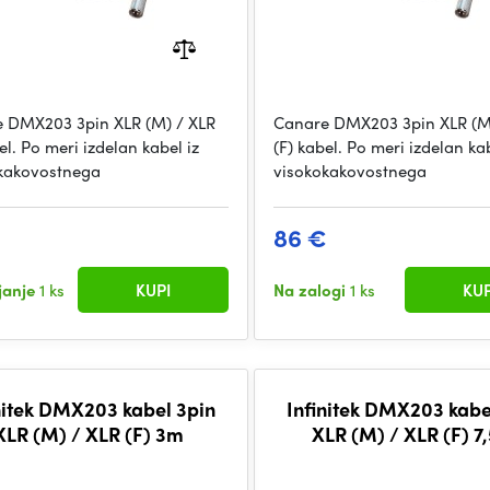
 DMX203 3pin XLR (M) / XLR
Canare DMX203 3pin XLR (M
el. Po meri izdelan kabel iz
(F) kabel. Po meri izdelan kab
kakovostnega
visokokakovostnega
86 €
ljanje
1 ks
KUPI
Na zalogi
1 ks
KUP
nitek DMX203 kabel 3pin
Infinitek DMX203 kabe
XLR (M) / XLR (F) 3m
XLR (M) / XLR (F) 7