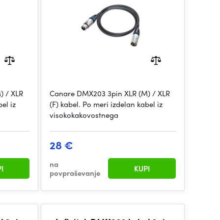
) / XLR
Canare DMX203 3pin XLR (M) / XLR
el iz
(F) kabel. Po meri izdelan kabel iz
visokokakovostnega
28 €
na
I
KUPI
povpraševanje