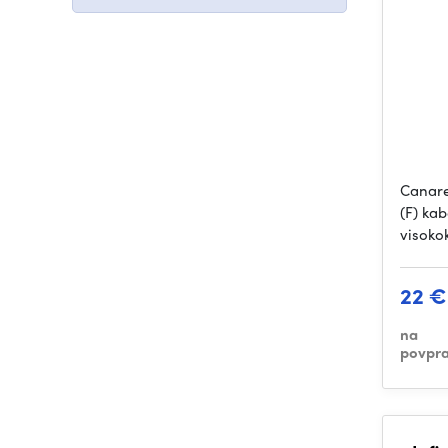
Canare
(F) kab
visoko
22 €
na
povpra