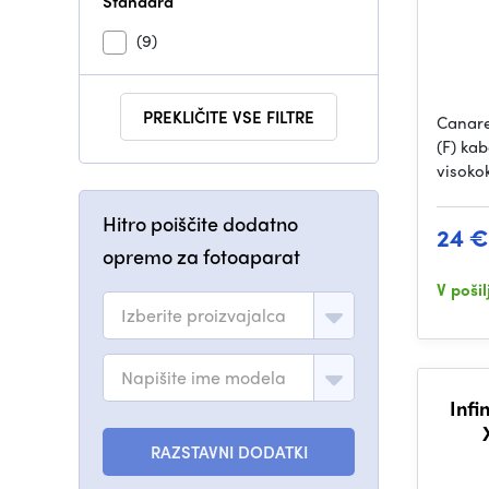
Standard
(9)
PREKLIČITE VSE FILTRE
Canare
(F) kab
visoko
Hitro poiščite dodatno
24 €
opremo za fotoaparat
V poši
Izberite proizvajalca
Napišite ime modela
Infi
RAZSTAVNI DODATKI