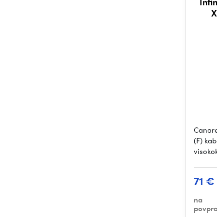
Infi
X
Canare
(F) kab
visoko
71 €
na
povpra