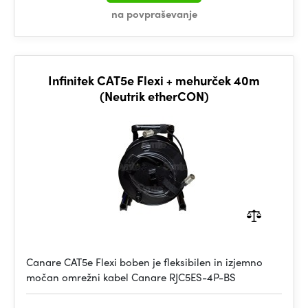
na povpraševanje
Infinitek CAT5e Flexi + mehurček 40m
(Neutrik etherCON)
Canare CAT5e Flexi boben je fleksibilen in izjemno
močan omrežni kabel Canare RJC5ES-4P-BS