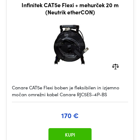
Infinitek CAT5e Flexi + mehurček 20 m
(Neutrik etherCON)
Canare CAT5e Flexi boben je fleksibilen in izjemno
močan omrežni kabel Canare RJC5ES-4P-BS
170 €
KUPI