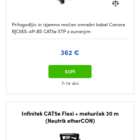
Prilagodljiv in izjemno močan omrežni kabel Canare
RJC5ES-4P-BS CAT5e STP z zunanjim
362 €
KUPI
7-14 dni
Infinitek CAT5e Flexi + mehurček 30 m
(Neutrik etherCON)