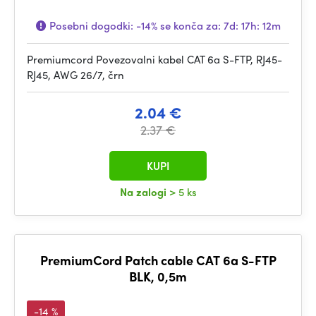
Posebni dogodki:
-14%
se konča za:
7d: 17h: 12m
Premiumcord Povezovalni kabel CAT 6a S-FTP, RJ45-
RJ45, AWG 26/7, črn
2.04 €
2.37 €
KUPI
Na zalogi
> 5 ks
PremiumCord Patch cable CAT 6a S-FTP
BLK, 0,5m
-14 %