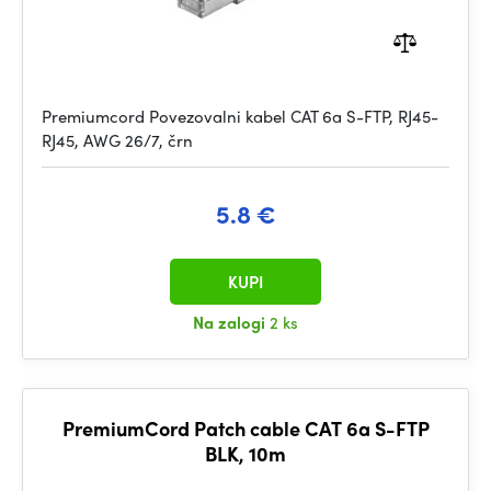
Premiumcord Povezovalni kabel CAT 6a S-FTP, RJ45-
RJ45, AWG 26/7, črn
5.8 €
KUPI
Na zalogi
2 ks
PremiumCord Patch cable CAT 6a S-FTP
BLK, 10m