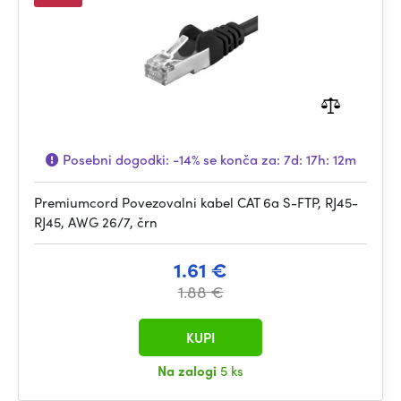
Posebni dogodki:
-14%
se konča za:
7d: 17h: 12m
Premiumcord Povezovalni kabel CAT 6a S-FTP, RJ45-
RJ45, AWG 26/7, črn
1.61 €
1.88 €
KUPI
Na zalogi
5 ks