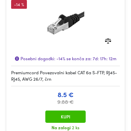
-14 %
Posebni dogodki:
-14%
se konča za:
7d: 17h: 12m
Premiumcord Povezovalni kabel CAT 6a S-FTP, RJ45-
RJ45, AWG 26/7, črn
8.5 €
9.88 €
KUPI
Na zalogi
2 ks