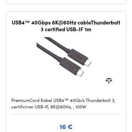
USB4™ 40Gbps 8K@60Hz cableThunderbolt
3 certified USB-IF 1m
PremiumCord Kabel USB4™ 40Gb/s Thunderbolt 3,
certificiran USB-IF, 8K@60Hz, , 100W
16 €