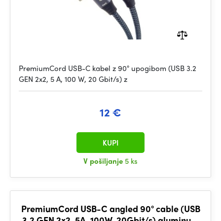
PremiumCord USB-C kabel z 90° upogibom (USB 3.2
GEN 2x2, 5 A, 100 W, 20 Gbit/s) z
12 €
KUPI
V pošiljanje
5 ks
PremiumCord USB-C angled 90° cable (USB
3.2 GEN 2x2, 5A, 100W, 20Gbit/s) aluminum