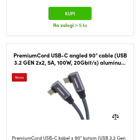
KUPI
Na zalogi
> 5 ks
PremiumCord USB-C angled 90° cable (USB
3.2 GEN 2x2, 5A, 100W, 20Gbit/s) aluminum
caps, cotton braid, 1m
Novo
PremiumCord USB-C kabel s 90° kotom (USB 3.2 Gen