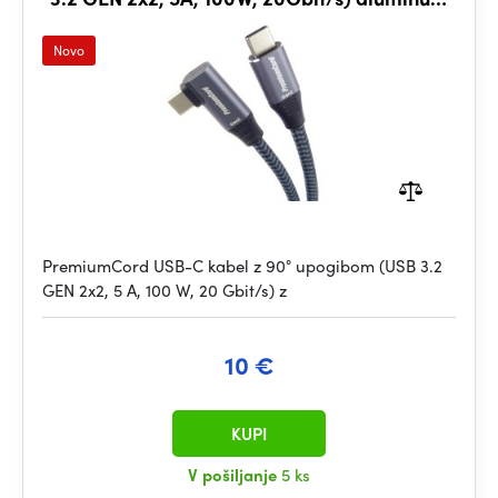
connector caps, cotton braid, 1m
Novo
PremiumCord USB-C kabel z 90° upogibom (USB 3.2
GEN 2x2, 5 A, 100 W, 20 Gbit/s) z
10 €
KUPI
V pošiljanje
5 ks