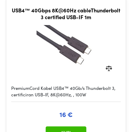
USB4™ 40Gbps 8K@60Hz cableThunderbolt
3 certified USB-IF 1m
PremiumCord Kabel USB4™ 40Gb/s Thunderbolt 3,
certificiran USB-IF, 8K@60Hz, , 100W
16 €