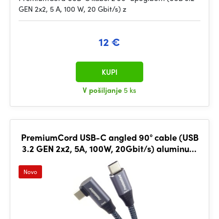
GEN 2x2, 5 A, 100 W, 20 Gbit/s) z
12 €
KUPI
V pošiljanje
5 ks
PremiumCord USB-C angled 90° cable (USB
3.2 GEN 2x2, 5A, 100W, 20Gbit/s) aluminum
connector caps, cotton braid, 1m
Novo