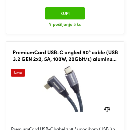
KUPI
V pošiljanje
5 ks
PremiumCord USB-C angled 90° cable (USB
3.2 GEN 2x2, 5A, 100W, 20Gbit/s) aluminum
caps, 2m
Novo
PremiumCord USB-C kabel z 90° upogibom (USB 3.2