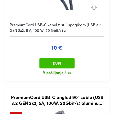
PremiumCord USB-C kabel z 90° upogibom (USB 3.2
GEN 2x2, 5 A, 100 W, 20 Gbit/s) z
10 €
KUPI
V pošiljanje
5 ks
PremiumCord USB-C angled 90° cable (USB
3.2 GEN 2x2, 5A, 100W, 20Gbit/s) aluminum
caps, cotton braid, 1m