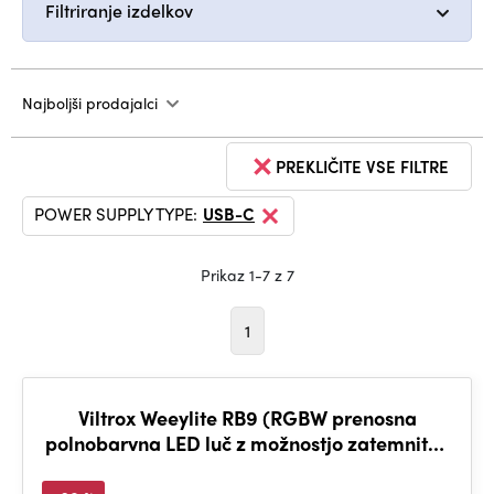
Filtriranje izdelkov
Najboljši prodajalci
PREKLIČITE VSE FILTRE
POWER SUPPLY TYPE:
USB-C
Prikaz 1-7 z 7
1
Viltrox Weeylite RB9 (RGBW prenosna
polnobarvna LED luč z možnostjo zatemnitve
z vgrajeno baterijo)