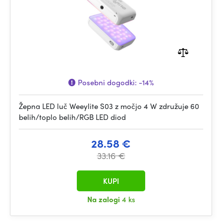
Posebni dogodki:
-14%
Žepna LED luč Weeylite S03 z močjo 4 W združuje 60
belih/toplo belih/RGB LED diod
28.58 €
33.16 €
KUPI
Na zalogi
4 ks