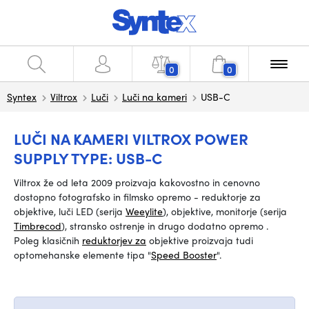
0
0
Syntex
Viltrox
Luči
Luči na kameri
USB-C
LUČI NA KAMERI VILTROX POWER
SUPPLY TYPE: USB-C
Viltrox
že od leta 2009
proizvaja kakovostno in cenovno
dostopno fotografsko in filmsko opremo - reduktorje za
objektive, luči LED (serija
Weeylite
),
objektive, monitorje (serija
Timbrecod
)
, stransko ostrenje in drugo dodatno opremo
.
Poleg
klasičnih
reduktorjev za
objektive
proizvaja tudi
optomehanske elemente tipa "
Speed Booster
"
.