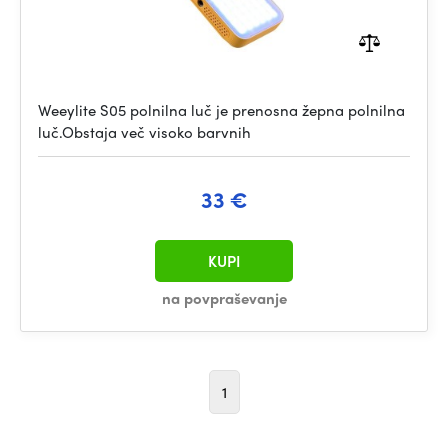
Weeylite S05 polnilna luč je prenosna žepna polnilna
luč.Obstaja več visoko barvnih
33 €
KUPI
na povpraševanje
1