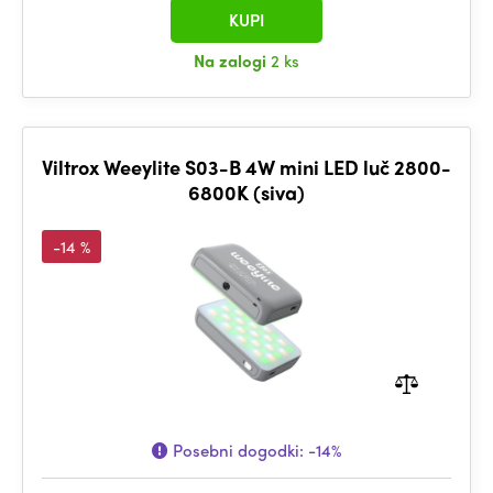
KUPI
Na zalogi
2 ks
Viltrox Weeylite S03-B 4W mini LED luč 2800-
6800K (siva)
-14 %
Posebni dogodki:
-14%