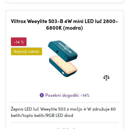
Viltrox Weeylite S03-B 4W mini LED luč 2800-
6800K (modra)
-14 %
Najboljši izdelek
Posebni dogodki:
-14%
Žepna LED luč Weeylite S03 z močjo 4 W združuje 60
belih/toplo belih/RGB LED diod