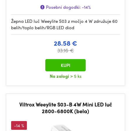
Posebni dogodki:
-14%
Žepna LED luč Weeylite S03 z močjo 4 W združuje 60
belih/toplo belih/RGB LED diod
28.58 €
33.16 €
KUPI
Na zalogi
> 5 ks
Viltrox Weeylite S03-B 4W Mini LED luč
2800-6800K (bela)
-14 %