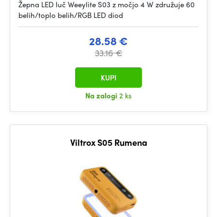
Žepna LED luč Weeylite S03 z močjo 4 W združuje 60
belih/toplo belih/RGB LED diod
28.58 €
33.16 €
KUPI
Na zalogi
2 ks
Viltrox S05 Rumena