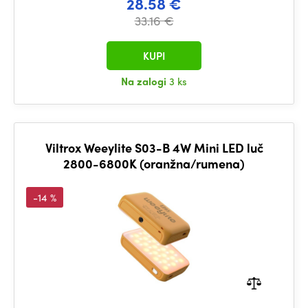
28.58 €
33.16 €
KUPI
Na zalogi
3 ks
Viltrox Weeylite S03-B 4W Mini LED luč
2800-6800K (oranžna/rumena)
-14 %