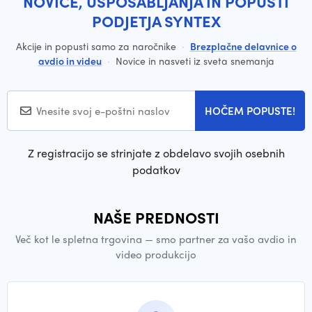
NOVICE, USPOSABLJANJA IN POPUSTI
PODJETJA SYNTEX
Akcije in popusti samo za naročnike
·
Brezplačne delavnice o
avdio in videu
·
Novice in nasveti iz sveta snemanja
HOČEM POPUSTE!
Z registracijo se strinjate z obdelavo svojih osebnih
podatkov
NAŠE PREDNOSTI
Več kot le spletna trgovina — smo partner za vašo avdio in
video produkcijo