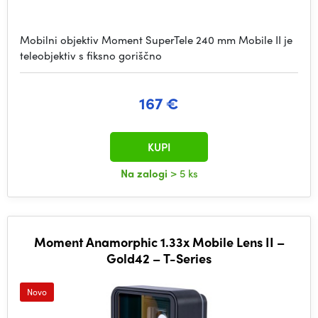
Mobilni objektiv Moment SuperTele 240 mm Mobile II je
teleobjektiv s fiksno goriščno
167 €
KUPI
Na zalogi
> 5 ks
Moment Anamorphic 1.33x Mobile Lens II –
Gold42 – T-Series
Novo