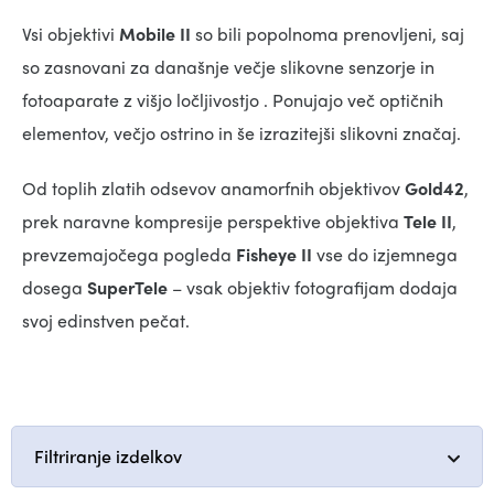
Vsi objektivi
Mobile II
so bili popolnoma prenovljeni
, saj
so zasnovani za današnje večje slikovne senzorje in
fotoaparate z višjo ločljivostjo
. Ponujajo več optičnih
elementov, večjo ostrino in še izrazitejši slikovni značaj.
Od toplih zlatih odsevov anamorfnih objektivov
Gold42
,
prek naravne kompresije perspektive objektiva
Tele II
,
prevzemajočega pogleda
Fisheye II
vse do izjemnega
dosega
SuperTele
– vsak objektiv fotografijam dodaja
svoj edinstven pečat.
Filtriranje izdelkov