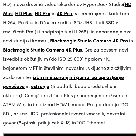
HD); nova družina videorekorderjev HyperDeck Studio
(HD
Mini
,
HD Plus
,
HD Pro
in
4K Pro
) s snemanjem s kodekom
H.264, ProRes in DNx na kartice SD/UHS-II ali SSD v
različicah Pro (ki podpirajo tudi H.265); in nenazadnje dve
novi studijski kameri,
Blackmagic Studio Camera 4K Pro
in
Blackmagic Studio Camera 4K Plus
. Gre za povsem novi
izvedbi z občutljivim (do ISO 25 600) tipalom 4K,
bajonetom MFT in številnimi novostmi, vključno z zložljivim
zaslonom ter
izbirnimi zunanjimi gumbi za upravljanje
povečave
in
ostrenja
(ti dodatki bodo predstavljeni
oktobra). Cenejša različica Plus je namenjena režiserjem
ATEM Mini in ima izhod HDMI, model Pro pa dodaja 12G-
SDI, prikaz HDR, profesionalni zvočni vmesnik, povratni
govor (5-pinski priključek XLR) in 10G Ethernet.