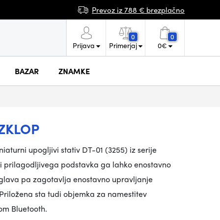
Prevoz iz 788 € brezplačno
0
0
Prijava
Primerjaj
0
€
BAZAR
ZNAMKE
IZKLOP
turni upogljivi stativ DT-01 (3255) iz serije
adi prilagodljivega podstavka ga lahko enostavno
na glava pa zagotavlja enostavno upravljanje
 Priložena sta tudi objemka za namestitev
om Bluetooth.