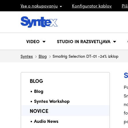
Vse o nakupovanju
Konfigurator kablov
Piš
VIDEO
STUDIO IN RAZSVETLJAVA
Syntex
Blog
Smallrig Selection DT-01 -24% izklop
BLOG
Po
Blog
Sm
Syntex Workshop
na
NOVICE
fo
Audio News
pa