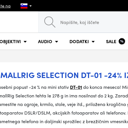
ite na
OBJEKTIVI
AUDIO
DODATKI
SALE
SMALLRIG SELECTION DT-01 -24% 
sebni popust -24 % na mini stativ
DT-01
do konca meseca! Minia
allRig Selection tehta le 278 g in ima nosilnost do 2 kg. Zar
mestite na ograje, krmilo, stole, veje itd., priložena kroglič
toaparatov DSLR/DSLM, akcijskih fotoaparatov ali telefonov.
metnega telefona in daljinski sprožilec z brezžičnim vmesnik