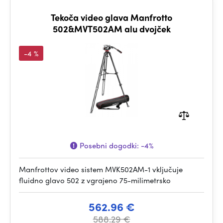
Tekoča video glava Manfrotto
502&MVT502AM alu dvojček
-4 %
Posebni dogodki:
-4%
Manfrottov video sistem MVK502AM-1 vključuje
fluidno glavo 502 z vgrajeno 75-milimetrsko
562.96 €
588.29 €