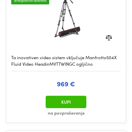
Brezplačna dostava
Ta inovativen video sistem vključuje Manfrotto504X
Fluid Video HeadinMVTTWINGC ogljično
969 €
KUPI
na povpraševanje