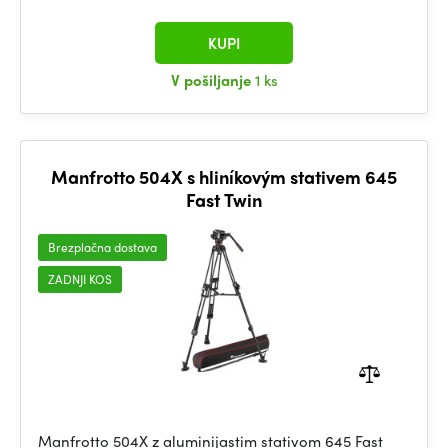
KUPI
V pošiljanje
1 ks
Manfrotto 504X s hliníkovým stativem 645
Fast Twin
Brezplačna dostava
ZADNJI KOS
Manfrotto 504X z aluminijastim stativom 645 Fast