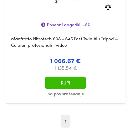
Posebni dogodki:
-6%
Manfrotto Nitrotech 608 + 645 Fast Twin Alu Tripod —
Celoten profesionalni video
1 066.67 €
1 135.54 €
KUPI
na povpraševanje
1