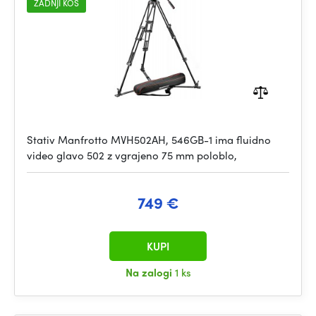
ZADNJI KOS
Stativ Manfrotto MVH502AH, 546GB-1 ima fluidno
video glavo 502 z vgrajeno 75 mm poloblo,
749 €
KUPI
Na zalogi
1 ks