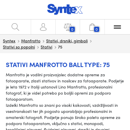
0
0
Syntex
Manfrotto
Stativi, drsniki, gimbali
Stativi so popolni
Stativi
75
STATIVI MANFROTTO BALL TYPE: 75
Manfrotto je vodilni proizvajalec dodatne opreme za
fotoaparate, zlasti stativov in nosilcev za fotoaparate. Podjetje
je leta 1972 v Italiji ustanovil Lino Manfrotto, profesionalni
fotograf, ki je videl potrebo po boljši opremi za podporo
fotoaparatom.
Izdelki Manfrotto so znani po visoki kakovosti, vzdržljivosti in
vsestranskosti ter jih pogosto uporabljajo profesionalni in
amaterski fotografi. Podjetje ponuja široko paleto opreme za
podporo fotoaparatom, vključno s stativi, monopodi,
krogličnimi glavami, fluidnimi glavami, drsniki in drugimi