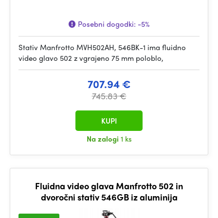
Posebni dogodki:
-5%
Stativ Manfrotto MVH502AH, 546BK-1 ima fluidno
video glavo 502 z vgrajeno 75 mm poloblo,
707.94 €
745.83 €
KUPI
Na zalogi
1 ks
Fluidna video glava Manfrotto 502 in
dvoročni stativ 546GB iz aluminija