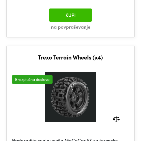
KUPI
na povpraševanje
Trexo Terrain Wheels (x4)
Brezplačna dostava
Nadgradite svoje vozilo MoCoCar V3 za terenske