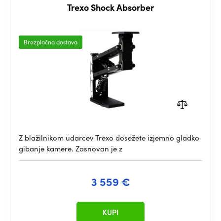
Trexo Shock Absorber
Brezplačna dostava
Z blažilnikom udarcev Trexo dosežete izjemno gladko
gibanje kamere. Zasnovan je z
3 559 €
KUPI