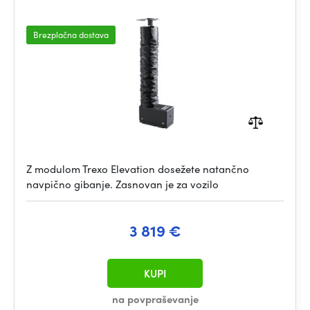
Brezplačna dostava
Z modulom Trexo Elevation dosežete natančno
navpično gibanje. Zasnovan je za vozilo
3 819 €
KUPI
na povpraševanje