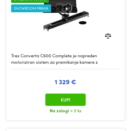
SHOWROOM PRAHA
Trex Converta C600 Complete je napreden
motoriziran sistem za premikanje kamere z
1 329 €
KUPI
Na zalogi
> 5 ks