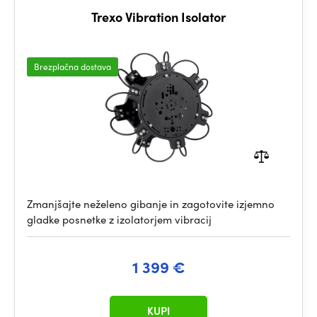
Trexo Vibration Isolator
Brezplačna dostava
Zmanjšajte neželeno gibanje in zagotovite izjemno
gladke posnetke z izolatorjem vibracij
1 399 €
KUPI