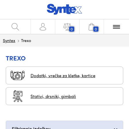
0
0
Syntex
Trexo
TREXO
Dodatki, vrečke za kletke, kartice
Stativi, drsniki, gimbali
Filtriranje izdelkov