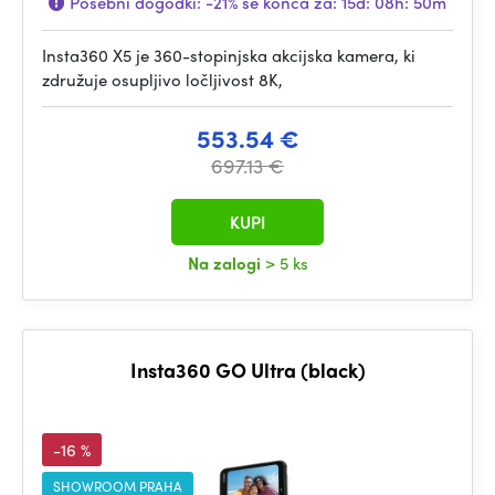
Posebni dogodki:
-21%
se konča za:
15d: 08h: 50m
Insta360 X5 je 360-stopinjska akcijska kamera, ki
združuje osupljivo ločljivost 8K,
553.54 €
697.13 €
KUPI
Na zalogi
> 5 ks
Insta360 GO Ultra (black)
-16 %
SHOWROOM PRAHA