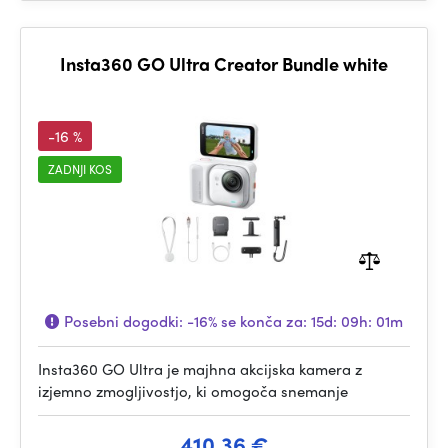
Insta360 GO Ultra Creator Bundle white
-16 %
ZADNJI KOS
Posebni dogodki:
-16%
se konča za:
15d: 09h: 01m
Insta360 GO Ultra je majhna akcijska kamera z
izjemno zmogljivostjo, ki omogoča snemanje
410.36 €