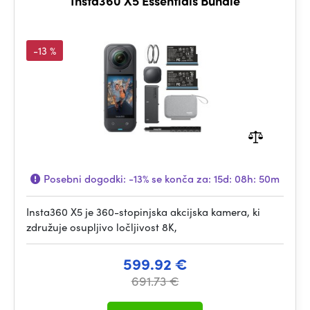
Insta360 X5 Essentials Bundle
-13 %
Posebni dogodki:
-13%
se konča za:
15d: 08h: 50m
Insta360 X5 je 360-stopinjska akcijska kamera, ki
združuje osupljivo ločljivost 8K,
599.92 €
691.73 €