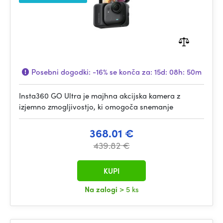
Posebni dogodki:
-16%
se konča za:
15d: 08h: 50m
Insta360 GO Ultra je majhna akcijska kamera z
izjemno zmogljivostjo, ki omogoča snemanje
368.01 €
439.82 €
KUPI
Na zalogi
> 5 ks