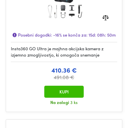
Posebni dogodki:
-16%
se konča za:
15d: 08h: 50m
Insta360 GO Ultra je majhna akcijska kamera z
izjemno zmogljivostjo, ki omogoča snemanje
410.36 €
491.08 €
KUPI
Na zalogi
3 ks