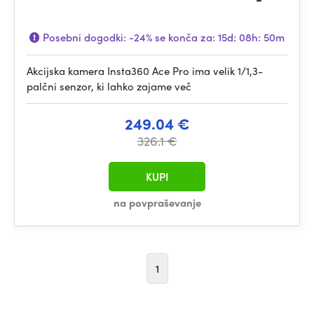
Posebni dogodki:
-24%
se konča za:
15d: 08h: 50m
Akcijska kamera Insta360 Ace Pro ima velik 1/1,3-
palčni senzor, ki lahko zajame več
249.04 €
326.1 €
KUPI
na povpraševanje
1