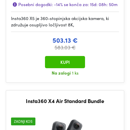
Posebni dogodki:
-14%
se konča za:
15d: 08h: 50m
Insta360 X5 je 360-stopinjska akcijska kamera, ki
združuje osupljivo ločljivost 8K,
503.13 €
583.03 €
KUPI
Na zalogi
1 ks
Insta360 X4 Air Standard Bundle
ZADNJI KOS