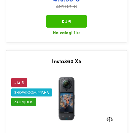
491.08 €
KUPI
Na zalogi
1 ks
Insta360 X5
-14 %
SHOWROOM PRAHA
ZADNJI KOS