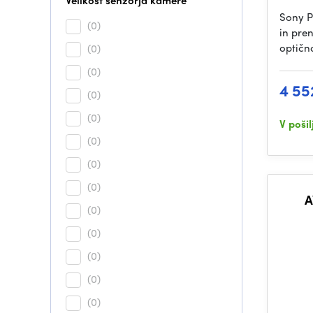
Velikost senzorja kamere
Sony P
(0)
in pre
optičn
(0)
(0)
4 55
(0)
(0)
V poši
(0)
(0)
(0)
A
(0)
(0)
(0)
(0)
(0)