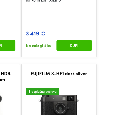
lahko in kompaktno
3 419 €
I
Na zalogi
4 ks
KUPI
 HDR.
FUJIFILM X-HF1 dark silver
oom
Brezplačna dostava