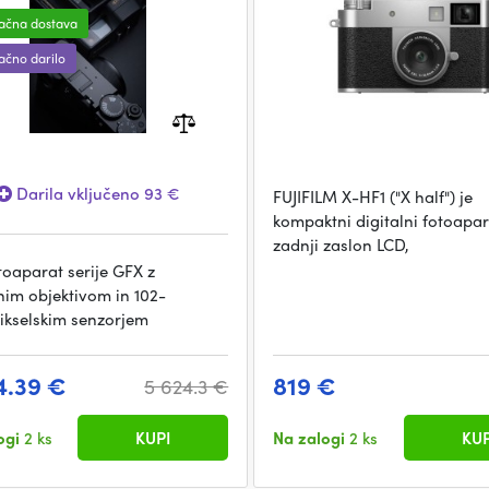
ačna dostava
ačno darilo
Darila vključeno 93 €
FUJIFILM X-HF1 ("X half") je
kompaktni digitalni fotoapar
zadnji zaslon LCD,
toaparat serije GFX z
nim objektivom in 102-
kselskim senzorjem
4.39 €
819 €
5 624.3 €
ogi
2 ks
KUPI
Na zalogi
2 ks
KUP