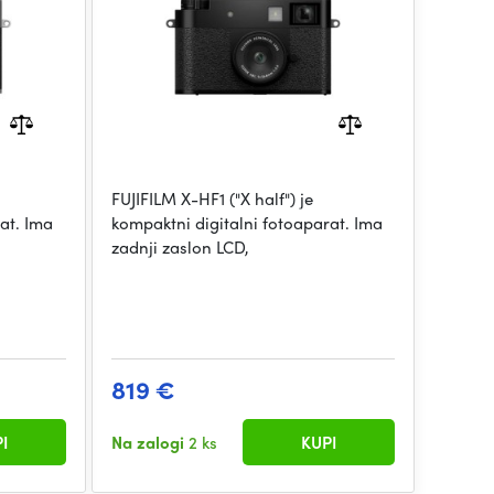
FUJIFILM X-HF1 ("X half") je
at. Ima
kompaktni digitalni fotoaparat. Ima
zadnji zaslon LCD,
819 €
I
Na zalogi
2 ks
KUPI