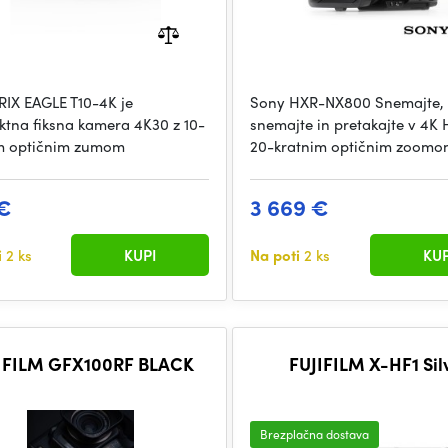
IX EAGLE T10-4K je
Sony HXR-NX800 Snemajte,
tna fiksna kamera 4K30 z 10-
snemajte in pretakajte v 4K 
m optičnim zumom
20-kratnim optičnim zoomo
€
3 669 €
i
2 ks
KUPI
Na poti
2 ks
KUP
IFILM GFX100RF BLACK
FUJIFILM X-HF1 Sil
Brezplačna dostava