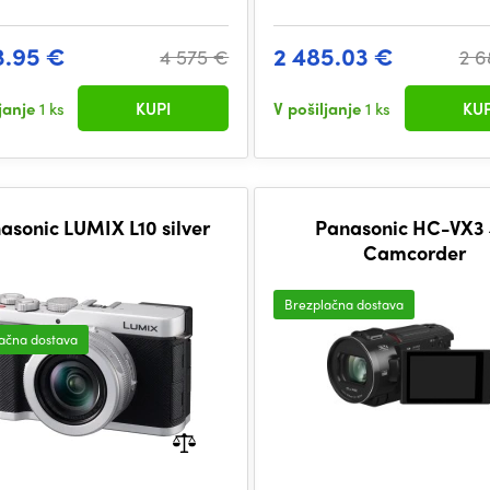
3.95 €
2 485.03 €
4 575 €
2 6
ljanje
1 ks
KUPI
V pošiljanje
1 ks
KUP
asonic LUMIX L10 silver
Panasonic HC-VX3
Camcorder
Brezplačna dostava
ačna dostava