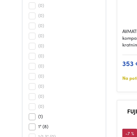
(0)
(0)
(0)
AVMATR
(0)
kompak
kratni
(0)
(0)
353 
(0)
(0)
Na pot
(0)
(0)
(0)
FUJ
(1)
1"
(8)
-7 %
1/1,3"
(0)