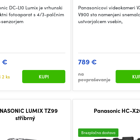
nic DC-L10 Lumix je vrhunski
Panasonicovi videokameri V
tni fotoaparat s 4/3-palčnim
V900 sta namenjeni snemal
senzorjem
ustvarjalcem vsebin,
9 €
789 €
na
i
2 ks
KUPI
KUP
povpraševanje
NASONIC LUMIX TZ99
Panasonic HC-X2
stříbrný
Brezplačna dostava