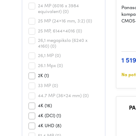
24 MP (6016 x 3984
Panaso
equivalent)
(0)
kompak
25 MP (24×16 mm, 3:2)
(0)
CMOS-
25 MP, 6144×4016
(0)
26,1 megapiksla (6240 x
4160)
(0)
26,1 MP
(0)
1 51
26.1 Mpx
(0)
Na pot
2K
(1)
33 MP
(0)
44.7 MP (36×24 mm)
(0)
4K
(16)
PA
4K (DCI)
(1)
4K UHD
(8)
51,4 MP
(0)