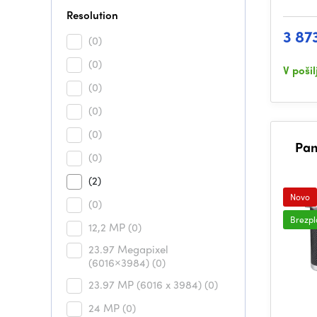
Resolution
3 87
(0)
(0)
V poši
(0)
(0)
(0)
Pan
(0)
(2)
Novo
(0)
Brezpl
12,2 MP
(0)
23.97 Megapixel
(6016×3984)
(0)
23.97 MP (6016 x 3984)
(0)
24 MP
(0)