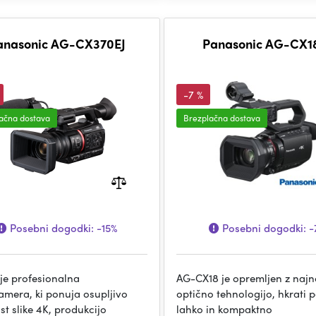
anasonic AG-CX370EJ
Panasonic AG-CX1
-7 %
ačna dostava
Brezplačna dostava
Posebni dogodki:
-15%
Posebni dogodki:
-
je profesionalna
AG-CX18 je opremljen z najn
amera, ki ponuja osupljivo
optično tehnologijo, hkrati 
st slike 4K, produkcijo
lahko in kompaktno