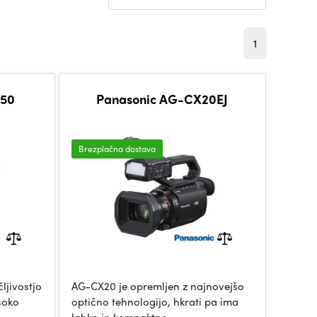
1
350
Panasonic AG-CX20EJ
Brezplačna dostava
ljivostjo
AG-CX20 je opremljen z najnovejšo
isoko
optično tehnologijo, hkrati pa ima