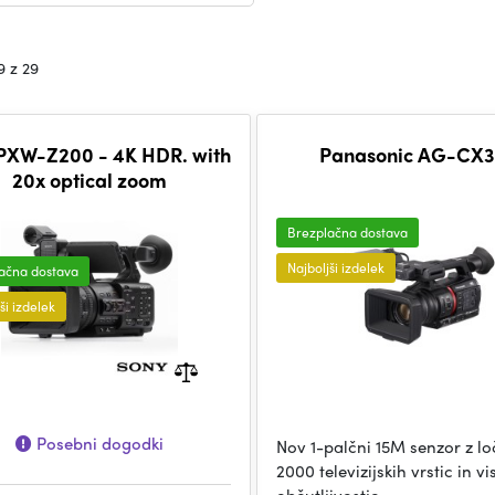
9 z 29
PXW-Z200 - 4K HDR. with
Panasonic AG-CX
20x optical zoom
Brezplačna dostava
Najboljši izdelek
ačna dostava
ši izdelek
Posebni dogodki
Nov 1-palčni 15M senzor z loč
2000 televizijskih vrstic in v