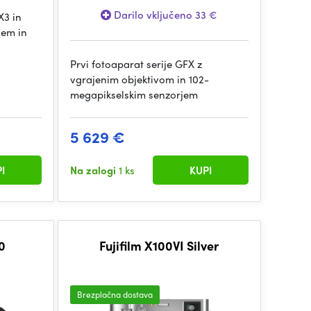
Darilo vključeno 33 €
X3 in
cem in
Prvi fotoaparat serije GFX z
vgrajenim objektivom in 102-
megapikselskim senzorjem
5 629 €
I
Na zalogi
1 ks
KUPI
0
Fujifilm X100VI Silver
Brezplačna dostava