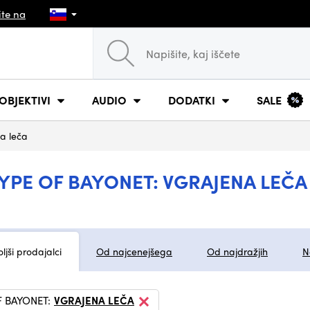
ite na
OBJEKTIVI
AUDIO
DODATKI
SALE
a leča
YPE OF BAYONET: VGRAJENA LEČA
ljši prodajalci
Od najcenejšega
Od najdražjih
N
F BAYONET:
VGRAJENA LEČA