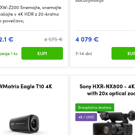
občutljivostjo
XW-Z200 Snemajte, snemajte
našajte v 4K HDR z 20-kratno
o povečavo,
2.1 €
4 079 €
4 575 €
ljanje
1 ks
KUPI
7-14 dni
KUP
VMatrix Eagle T10 4K
Sony HXR-NX800 - 4K
with 20x optical z
Brezplačna dostava
4K / UHD