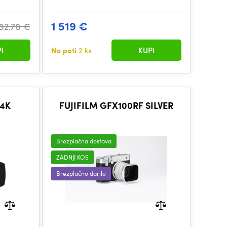
1 519 €
82.78 €
I
Na poti
2 ks
KUPI
 4K
FUJIFILM GFX100RF SILVER
Brezplačna dostava
ZADNJI KOS
Brezplačno darilo