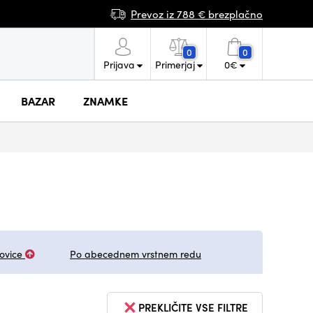
Prevoz iz 788 € brezplačno
0
0
Prijava
Primerjaj
0
€
BAZAR
ZNAMKE
ovice
Po abecednem vrstnem redu
PREKLIČITE VSE FILTRE