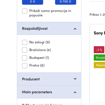
0 €
9 700 €
Prikaži samo promocije in
Prikaz 1-2
popuste
Razpoložljivost
Sony 
Na zalogi
(9)
Bratislava
(4)
-1 %
Budapest
(1)
Brezpl
Praha
(6)
Najbolj
Producent
Main parameters