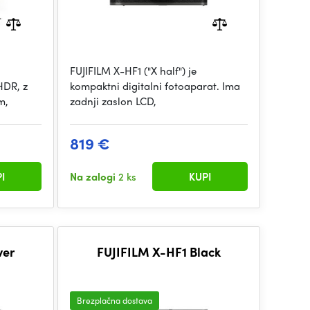
FUJIFILM X-HF1 ("X half") je
HDR, z
kompaktni digitalni fotoaparat. Ima
m,
zadnji zaslon LCD,
819 €
I
Na zalogi
2 ks
KUPI
ver
FUJIFILM X-HF1 Black
Brezplačna dostava