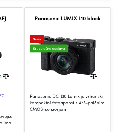
8EJ
Panasonic LUMIX L10 black
Novo
Brezplačna dostava
7%
Panasonic DC-L10 Lumix je vrhunski
kompaktni fotoaparat s 4/3-palčnim
CMOS-senzorjem
ovejšo
pa ima