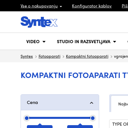
Vse o nakupovanju
Konfigurator kablov
Piš
VIDEO
STUDIO IN RAZSVETLJAVA
Syntex
Fotoaparati
Kompaktni fotoaparati
vgrajen
KOMPAKTNI FOTOAPARATI T
Cena
Najbo
TYPE O