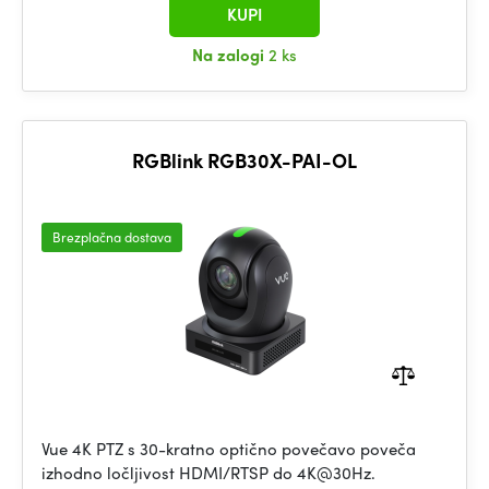
KUPI
Na zalogi
2 ks
RGBlink RGB30X-PAI-OL
Brezplačna dostava
Vue 4K PTZ s 30-kratno optično povečavo poveča
izhodno ločljivost HDMI/RTSP do 4K@30Hz.