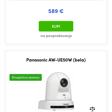
589 €
KUPI
na povpraševanje
Panasonic AW-UE50W (bela)
Brezplačna dostava