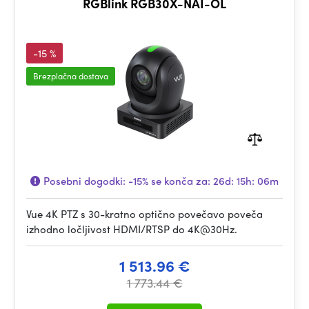
RGBlink RGB30X-NAI-OL
-15 %
Brezplačna dostava
Posebni dogodki:
-15%
se konča za:
26d: 15h: 06m
Vue 4K PTZ s 30-kratno optično povečavo poveča
izhodno ločljivost HDMI/RTSP do 4K@30Hz.
1 513.96 €
1 773.44 €