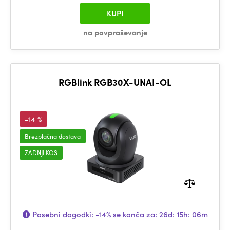
KUPI
na povpraševanje
RGBlink RGB30X-UNAI-OL
-14 %
Brezplačna dostava
ZADNJI KOS
Posebni dogodki:
-14%
se konča za:
26d: 15h: 06m