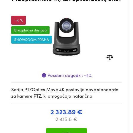
-4 %
Brezplačna dostava
SHOWROOM PRAHA
Posebni dogodki:
-4%
Serija PTZOptics Move 4K postavlja nove standarde
za kamere PTZ, ki omogočajo natančno
2 323.89 €
2 415.6 €