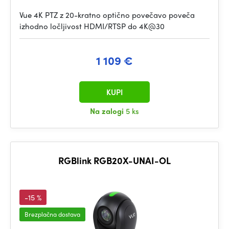
Vue 4K PTZ z 20-kratno optično povečavo poveča
izhodno ločljivost HDMI/RTSP do 4K@30
1 109 €
KUPI
Na zalogi
5 ks
RGBlink RGB20X-UNAI-OL
-15 %
Brezplačna dostava