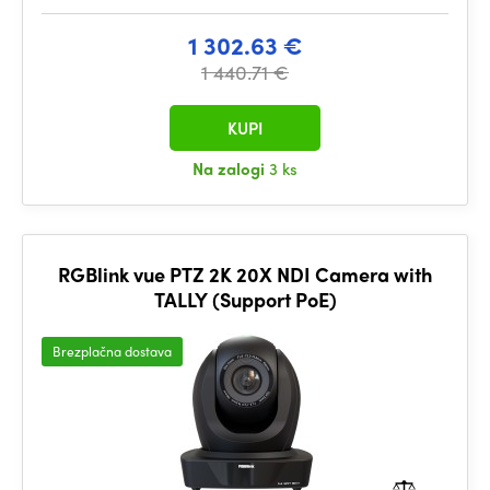
1 302.63 €
1 440.71 €
KUPI
Na zalogi
3 ks
RGBlink vue PTZ 2K 20X NDI Camera with
TALLY (Support PoE)
Brezplačna dostava