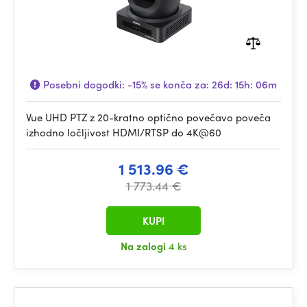
Posebni dogodki:
-15%
se konča za:
26d: 15h: 06m
Vue UHD PTZ z 20-kratno optično povečavo poveča
izhodno ločljivost HDMI/RTSP do 4K@60
1 513.96 €
1 773.44 €
KUPI
Na zalogi
4 ks