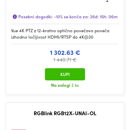
Posebni dogodki:
-10%
se konča za:
26d: 15h: 06m
Vue 4K PTZ z 12-kratno optično povečavo poveča
izhodno ločljivost HDMI/RTSP do 4K@30
1 302.63 €
1 440.71 €
KUPI
Na zalogi
2 ks
RGBlink RGB12X-UNAI-OL