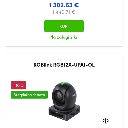
1 302.63 €
1 440.71 €
KUPI
Na zalogi
2 ks
RGBlink RGB12X-UPAI-OL
-10 %
Brezplačna dostava