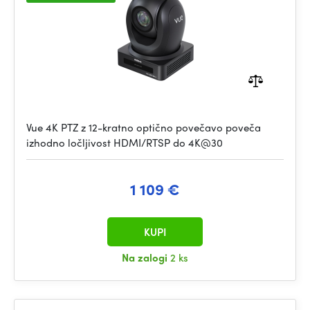
Vue 4K PTZ z 12-kratno optično povečavo poveča
izhodno ločljivost HDMI/RTSP do 4K@30
1 109 €
KUPI
Na zalogi
2 ks