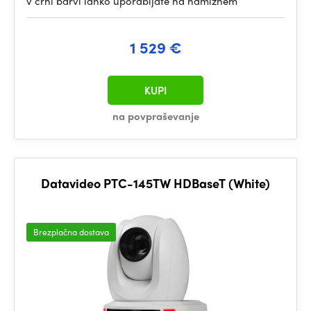
v črni barvi lahko uporabljate na namiznem
1 529 €
KUPI
na povpraševanje
Datavideo PTC-145TW HDBaseT (White)
Brezplačna dostava