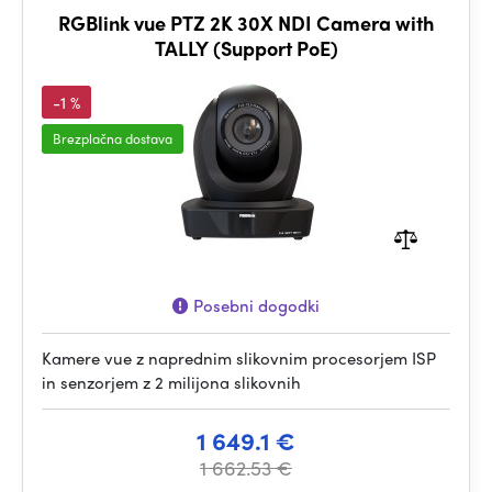
RGBlink vue PTZ 2K 30X NDI Camera with
TALLY (Support PoE)
-1 %
Brezplačna dostava
Posebni dogodki
Kamere vue z naprednim slikovnim procesorjem ISP
in senzorjem z 2 milijona slikovnih
1 649.1 €
1 662.53 €