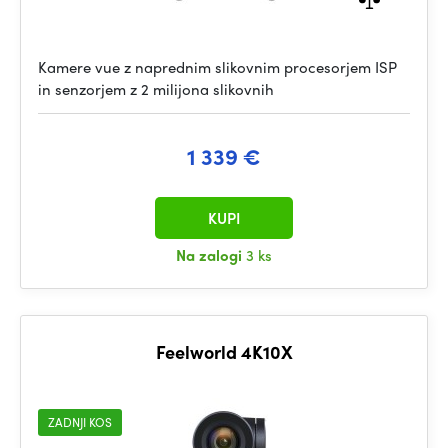
Kamere vue z naprednim slikovnim procesorjem ISP
in senzorjem z 2 milijona slikovnih
1 339 €
KUPI
Na zalogi
3 ks
Feelworld 4K10X
ZADNJI KOS