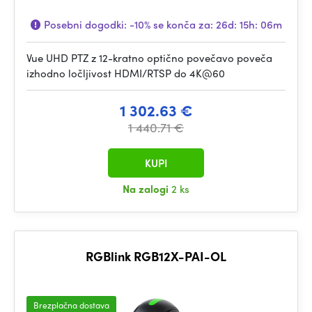
Posebni dogodki:
-10%
se konča za:
26d: 15h: 06m
Vue UHD PTZ z 12-kratno optično povečavo poveča
izhodno ločljivost HDMI/RTSP do 4K@60
1 302.63 €
1 440.71 €
KUPI
Na zalogi
2 ks
RGBlink RGB12X-PAI-OL
Brezplačna dostava