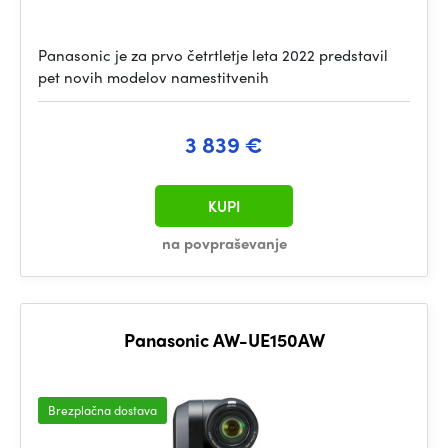
Panasonic je za prvo četrtletje leta 2022 predstavil
pet novih modelov namestitvenih
3 839 €
KUPI
na povpraševanje
Panasonic AW-UE150AW
Brezplačna dostava