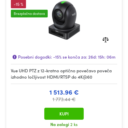
-15 %
Brezplačna dostava
Posebni dogodki:
-15%
se konča za:
26d: 15h: 06m
Vue UHD PTZ z 12-kratno optično povečavo poveča
izhodno ločljivost HDMI/RTSP do 4K@60
1 513.96 €
1 773.44 €
KUPI
Na zalogi
2 ks