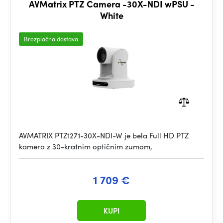
AVMatrix PTZ Camera -30X-NDI wPSU -
White
Brezplačna dostava
AVMATRIX PTZ1271-30X-NDI-W je bela Full HD PTZ
kamera z 30-kratnim optičnim zumom,
1 709 €
KUPI