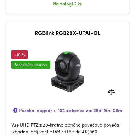
Na zalogi
2 ks
RGBlink RGB20X-UPAI-OL
-10 %
Brezplačna dostava
Posebni dogodki:
-10%
se konča za:
26d: 15h: 06m
Vue UHD PTZ z 20-kratno optično povečavo poveča
izhodno ločljivost HDMI/RTSP do 4K@60