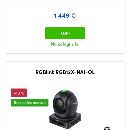
1 449 €
KUPI
Na zalogi
2 ks
RGBlink RGB12X-NAI-OL
-10 %
Brezplačna dostava