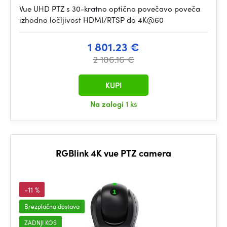
Vue UHD PTZ s 30-kratno optično povečavo poveča
izhodno ločljivost HDMI/RTSP do 4K@60
1 801.23 €
2 106.16 €
KUPI
Na zalogi
1 ks
RGBlink 4K vue PTZ camera
-11 %
Brezplačna dostava
ZADNJI KOS