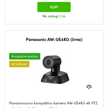
KUPI
Na zalogi
2 ks
Panasonic AW-UE4KG (črna)
Brezplačna dostava
4K ločljivost
Panasonicovo kompaktno kamero AW-UE4KG 4K PTZ