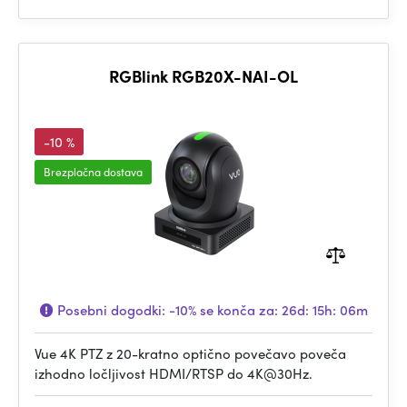
RGBlink RGB20X-NAI-OL
-10 %
Brezplačna dostava
Posebni dogodki:
-10%
se konča za:
26d: 15h: 06m
Vue 4K PTZ z 20-kratno optično povečavo poveča
izhodno ločljivost HDMI/RTSP do 4K@30Hz.