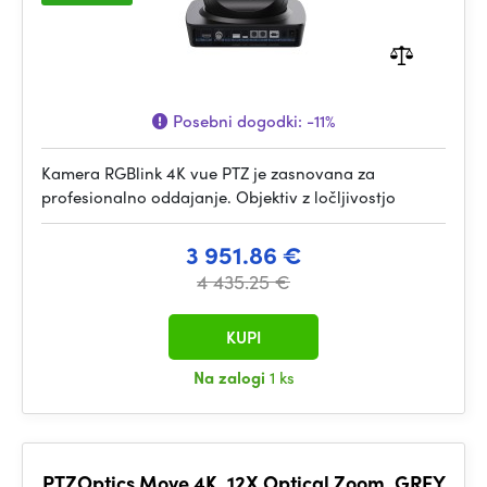
Posebni dogodki:
-11%
Kamera RGBlink 4K vue PTZ je zasnovana za
profesionalno oddajanje. Objektiv z ločljivostjo
3 951.86 €
4 435.25 €
KUPI
Na zalogi
1 ks
PTZOptics Move 4K, 12X Optical Zoom, GREY