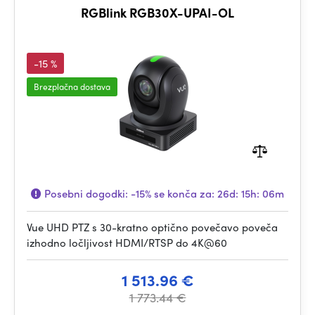
RGBlink RGB30X-UPAI-OL
-15 %
Brezplačna dostava
Posebni dogodki:
-15%
se konča za:
26d: 15h: 06m
Vue UHD PTZ s 30-kratno optično povečavo poveča
izhodno ločljivost HDMI/RTSP do 4K@60
1 513.96 €
1 773.44 €