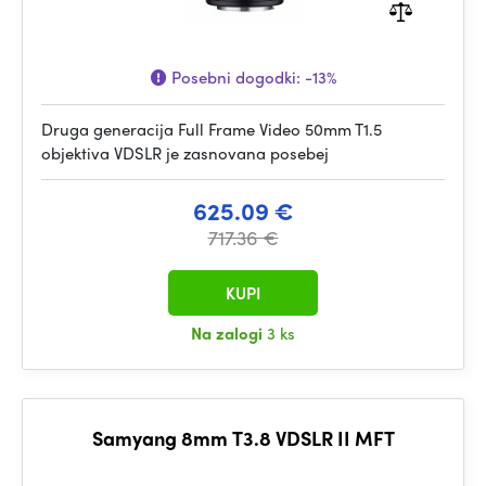
Posebni dogodki:
-13%
Druga generacija Full Frame Video 50mm T1.5
objektiva VDSLR je zasnovana posebej
625.09 €
717.36 €
KUPI
Na zalogi
3 ks
Samyang 8mm T3.8 VDSLR II MFT