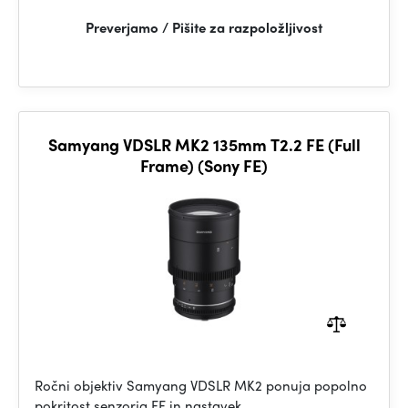
Preverjamo / Pišite za razpoložljivost
Samyang VDSLR MK2 135mm T2.2 FE (Full
Frame) (Sony FE)
Ročni objektiv Samyang VDSLR MK2 ponuja popolno
pokritost senzorja FF in nastavek