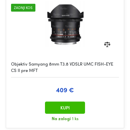
ZADNJI KOS
Objektiv Samyang 8mm T3.8 VDSLR UMC FISH-EYE
CS II pre MFT
409 €
KUPI
Na zalogi
1 ks