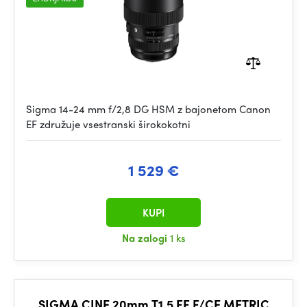
Sigma 14-24 mm f/2,8 DG HSM z bajonetom Canon
EF združuje vsestranski širokokotni
1 529 €
KUPI
Na zalogi
1 ks
SIGMA CINE 20mm T1.5 FF F/CE METRIC