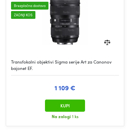
Brezplačna dostava
ZADNJI KOS
Transfokalni objektivi Sigma serije Art za Canonov
bajonet EF.
1 109 €
KUPI
Na zalogi
1 ks