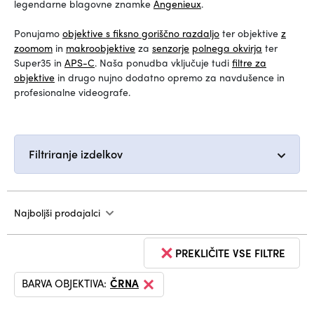
legendarne blagovne znamke
Angenieux
.
Ponujamo
objektive s fiksno goriščno razdaljo
ter objektive
z
zoomom
in
makroobjektive
za
senzorje
polnega okvirja
ter
Super35 in
APS-C
. Naša ponudba vključuje tudi
filtre za
objektive
in drugo nujno dodatno opremo za navdušence in
profesionalne videografe.
Filtriranje izdelkov
Najboljši prodajalci
PREKLIČITE VSE FILTRE
BARVA OBJEKTIVA:
ČRNA