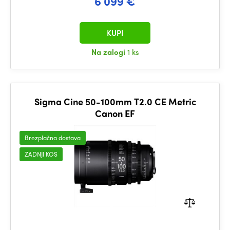
6 099 €
KUPI
Na zalogi
1 ks
Sigma Cine 50-100mm T2.0 CE Metric
Canon EF
Brezplačna dostava
ZADNJI KOS