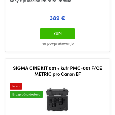
Sony E je idealna izbira za lastnike
389 €
KUPI
na povpraševanje
SIGMA CINE KIT 001 + kufr PMC-001 F/CE
METRIC pro Canon EF
Novo
Brezplačna dostava