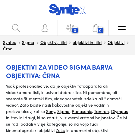
0
0
Syntex
Sigma
Objektivi, filtri
objektivi in filtri
Objektivi
Črna
OBJEKTIVI ZA VIDEO SIGMA BARVA
OBJEKTIVA: ČRNA
Vsak profesionalec ve, da je objektiv fotoaparata ali
videokamere tisti, ki ustvari dobro sliko. Ni pomembno, ali
snemate študentski film, videoposnetek izdelka ali
"
domači
video".
Zato boste našli kakovostne objektive vodilnih
proizvajalcev, kot so
Sony
,
Sigma
,
Panasonic
,
Tamron
,
Olympus
in številni drugi, ki so združljivi z vsemi vrstami bajonetov. Če bi
se radi podali v višje kategorije, so na voljo tudi
kinematografski objektivi
Zeiss
in anamorfni objektivi