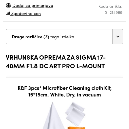
Dodaj za primerjavo
Koda artikla:
SI 214969
Zgodovina cen
Druge različice (3)
tega izdelka
VRHUNSKA OPREMA ZA SIGMA 17-
40MM F1.8 DC ART PRO L-MOUNT
K&F 3pcs* Microfiber Cleaning cloth Kit,
15*15cm, White, Dry, in vacuum