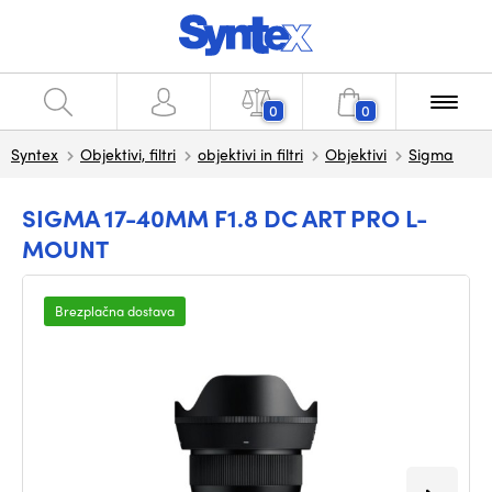
0
0
Syntex
Objektivi, filtri
objektivi in filtri
Objektivi
Sigma
SIGMA 17-40MM F1.8 DC ART PRO L-
MOUNT
Brezplačna dostava