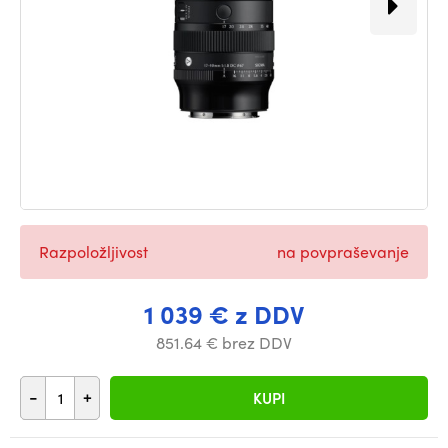
Razpoložljivost
na povpraševanje
1 039 € z DDV
851.64 € brez DDV
-
+
KUPI