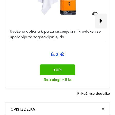
Uvožena optična krpa za čiščenje iz mikrovlaken se
uporablja za zagotavljanje, da
6.2 €
KUPI
Na zalogi
> 5 ks
Prikaži vse dodatke
OPIS IZDELKA