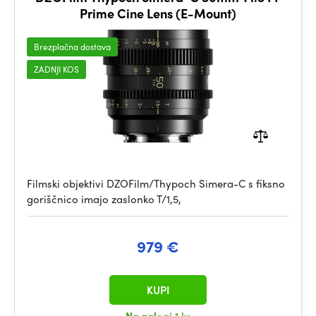
Prime Cine Lens (E-Mount)
Brezplačna dostava
ZADNJI KOS
Filmski objektivi DZOFilm/Thypoch Simera-C s fiksno
goriščnico imajo zaslonko T/1,5,
979 €
KUPI