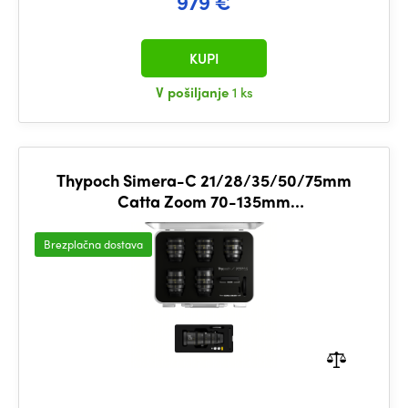
979 €
KUPI
V pošiljanje
1 ks
Thypoch Simera-C 21/28/35/50/75mm
Catta Zoom 70-135mm
(E_Black_Case_6pcs)
Brezplačna dostava