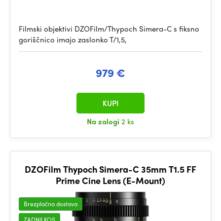
Filmski objektivi DZOFilm/Thypoch Simera-C s fiksno
goriščnico imajo zaslonko T/1,5,
979 €
KUPI
Na zalogi
2 ks
DZOFilm Thypoch Simera-C 35mm T1.5 FF
Prime Cine Lens (E-Mount)
Brezplačna dostava
ZADNJI KOS