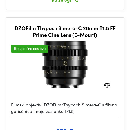
Na zalogi
1 ks
DZOFilm Thypoch Simera-C 28mm T1.5 FF
Prime Cine Lens (E-Mount)
Brezplačna dostava
Filmski objektivi DZOFilm/Thypoch Simera-C s fiksno
goriščnico imajo zaslonko T/1,5,