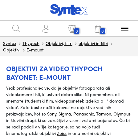
0
0
Syntex
Thypoch
Objektivi, filtri
objektivi in filtri
Objektivi
E-mount
OBJEKTIVI ZA VIDEO THYPOCH
BAYONET: E-MOUNT
Vsak profesionalec ve, da je objektiv fotoaparata ali
videokamere tisti, ki ustvari dobro sliko. Ni pomembno, ali
snemate študentski film, videoposnetek izdelka ali
"
domači
video".
Zato boste našli kakovostne objektive vodilnih
proizvajalcev, kot so
Sony
,
Sigma
,
Panasonic
,
Tamron
,
Olympus
in številni drugi, ki so združljivi z vsemi vrstami bajonetov. Če bi
se radi podali v višje kategorije, so na voljo tudi
kinematografski objektivi
Zeiss
in anamorfni objektivi