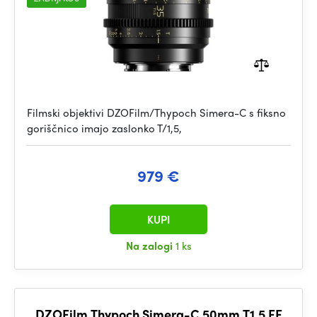
Filmski objektivi DZOFilm/Thypoch Simera-C s fiksno
goriščnico imajo zaslonko T/1,5,
979 €
KUPI
Na zalogi
1 ks
DZOFilm Thypoch Simera-C 50mm T1.5 FF