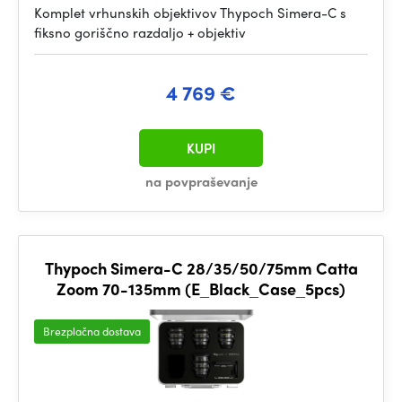
Komplet vrhunskih objektivov Thypoch Simera-C s
fiksno goriščno razdaljo + objektiv
4 769 €
KUPI
na povpraševanje
Thypoch Simera-C 28/35/50/75mm Catta
Zoom 70-135mm (E_Black_Case_5pcs)
Brezplačna dostava