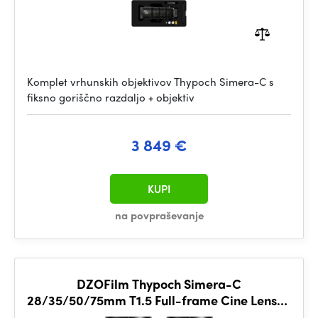
Komplet vrhunskih objektivov Thypoch Simera-C s
fiksno goriščno razdaljo + objektiv
3 849 €
KUPI
na povpraševanje
DZOFilm Thypoch Simera-C
28/35/50/75mm T1.5 Full-frame Cine Lens-4
Lens Kit (E-Mount)