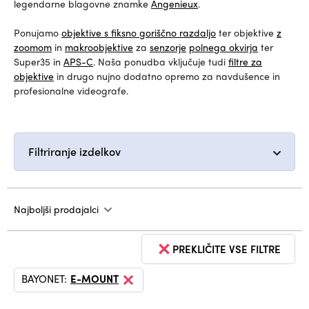
legendarne blagovne znamke
Angenieux
.
Ponujamo
objektive s fiksno goriščno razdaljo
ter objektive
z
zoomom
in
makroobjektive
za
senzorje
polnega okvirja
ter
Super35 in
APS-C
. Naša ponudba vključuje tudi
filtre za
objektive
in drugo nujno dodatno opremo za navdušence in
profesionalne videografe.
Filtriranje izdelkov
Najboljši prodajalci
PREKLIČITE VSE FILTRE
BAYONET:
E-MOUNT