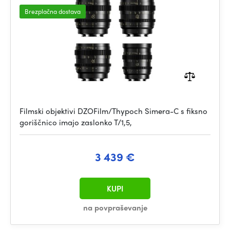
Brezplačna dostava
Filmski objektivi DZOFilm/Thypoch Simera-C s fiksno
goriščnico imajo zaslonko T/1,5,
3 439 €
KUPI
na povpraševanje