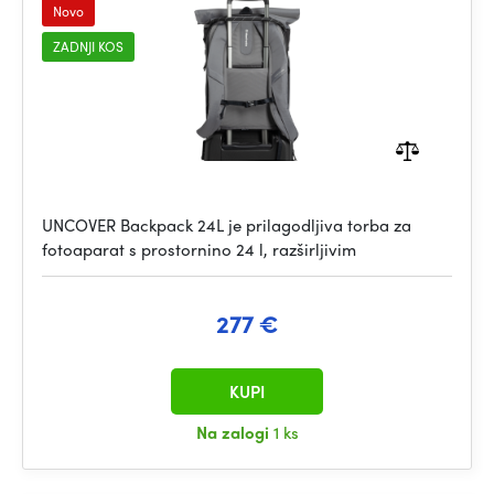
Novo
ZADNJI KOS
UNCOVER Backpack 24L je prilagodljiva torba za
fotoaparat s prostornino 24 l, razširljivim
277 €
KUPI
Na zalogi
1 ks