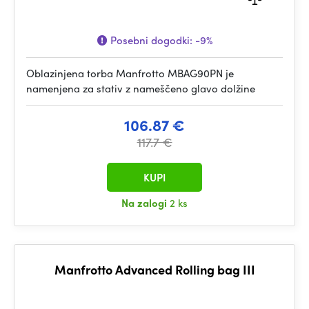
Posebni dogodki:
-9%
Oblazinjena torba Manfrotto MBAG90PN je
namenjena za stativ z nameščeno glavo dolžine
106.87 €
117.7 €
KUPI
Na zalogi
2 ks
Manfrotto Advanced Rolling bag III