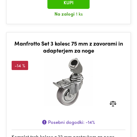
KUPI
Na zalogi
1 ks
Manfrotto Set 3 kolesc 75 mm z zavorami in
adapterjem za noge
-14 %
Posebni dogodki:
-14%
Komplet treh kolesc z 22 mm nastavkom za nogo