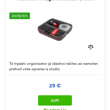
ZADNJI KOS
Ta trpežni organizator je idealna rešitev za nemoten
prehod vaše opreme iz studia
29 €
KUPI
Na zalogi
1 ks