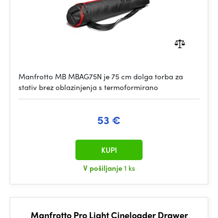
Manfrotto MB MBAG75N je 75 cm dolga torba za
stativ brez oblazinjenja s termoformirano
53 €
KUPI
V pošiljanje
1 ks
Manfrotto Pro Light Cineloader Drawer