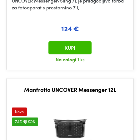
UNCOVER Messenger/Sling 7L je prilagodljiva torba
za fotoaparat s prostornino 7 l,
124 €
KUPI
Na zalogi
1 ks
Manfrotto UNCOVER Messenger 12L
Novo
ZADNJI KOS