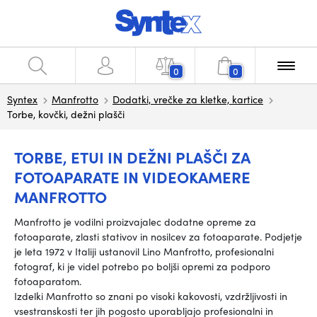
0
0
Syntex
Manfrotto
Dodatki, vrečke za kletke, kartice
Torbe, kovčki, dežni plašči
TORBE, ETUI IN DEŽNI PLAŠČI ZA
FOTOAPARATE IN VIDEOKAMERE
MANFROTTO
Manfrotto je vodilni proizvajalec dodatne opreme za
fotoaparate, zlasti stativov in nosilcev za fotoaparate. Podjetje
je leta 1972 v Italiji ustanovil Lino Manfrotto, profesionalni
fotograf, ki je videl potrebo po boljši opremi za podporo
fotoaparatom.
Izdelki Manfrotto so znani po visoki kakovosti, vzdržljivosti in
vsestranskosti ter jih pogosto uporabljajo profesionalni in