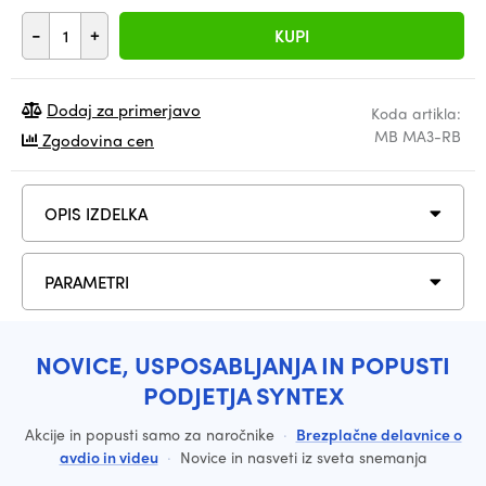
-
+
KUPI
Dodaj za primerjavo
Koda artikla:
MB MA3-RB
Zgodovina cen
OPIS IZDELKA
PARAMETRI
NOVICE, USPOSABLJANJA IN POPUSTI
PODJETJA SYNTEX
Akcije in popusti samo za naročnike
·
Brezplačne delavnice o
avdio in videu
·
Novice in nasveti iz sveta snemanja