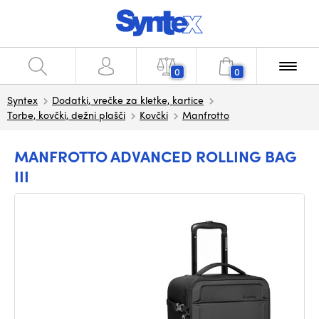
0
0
Syntex
Dodatki, vrečke za kletke, kartice
Torbe, kovčki, dežni plašči
Kovčki
Manfrotto
MANFROTTO ADVANCED ROLLING BAG
III