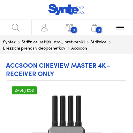
0
0
Syntex
Strižnice, režijski stroji, pretvorniki
Strižnice
Brezžični prenos videoposnetkov
Accsoon
ACCSOON CINEVIEW MASTER 4K -
RECEIVER ONLY
ZADNJI KOS