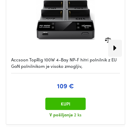
Accsoon TopRig 100W 4-Bay NP-F hitri polnilnik z EU
GaN polnilnikom je visoko zmogljiv,
109 €
KUPI
V pošiljanje
2 ks