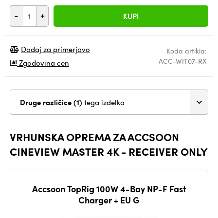
-
+
KUPI
Dodaj za primerjavo
Koda artikla:
ACC-WIT07-RX
Zgodovina cen
Druge različice (1)
tega izdelka
VRHUNSKA OPREMA ZA ACCSOON
CINEVIEW MASTER 4K - RECEIVER ONLY
Accsoon TopRig 100W 4-Bay NP-F Fast
Charger + EU G