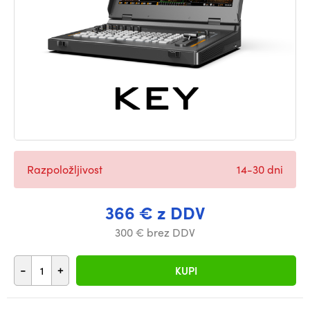
Razpoložljivost
14-30 dni
366 € z DDV
300 € brez DDV
-
+
KUPI