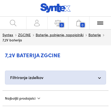
0
0
Syntex
ZGCINE
Baterije, polnjenje, napajalniki
Baterije
7,2V baterija
7,2V BATERIJA ZGCINE
Filtriranje izdelkov
Najboljši prodajalci