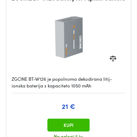
ZGCINE BT-W126 je popolnoma dekodirana litij-
ionska baterija s kapaciteto 1050 mAh
21 €
KUPI
Na zalogi
5 ks