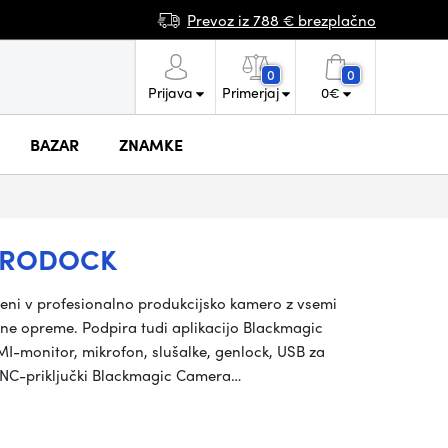
Prevoz iz 788 € brezplačno
0
0
Prijava
Primerjaj
0
€
BAZAR
ZNAMKE
PRODOCK
ni v profesionalno produkcijsko kamero z vsemi
ojene opreme. Podpira tudi aplikacijo Blackmagic
MI-monitor, mikrofon, slušalke, genlock, USB za
 BNC-priključki Blackmagic Camera…