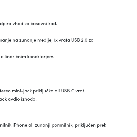
dpira vhod za časovni kod.
manje na zunanje medije, 1x vrata USB 2.0 za
 cilindričnim konektorjem.
ereo mini-jack priključka ali USB‑C vrat.
jack avdio izhoda.
nik iPhone ali zunanji pomnilnik, priključen prek