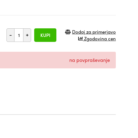
Dodaj za primerjavo
-
+
KUPI
Zgodovina cen
na povpraševanje