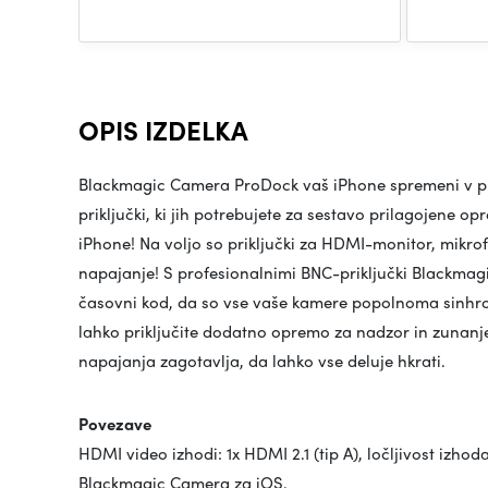
OPIS IZDELKA
Blackmagic Camera ProDock vaš iPhone spremeni v pr
priključki, ki jih potrebujete za sestavo prilagojene 
iPhone! Na voljo so priključki za HDMI-monitor, mikrof
napajanje! S profesionalnimi BNC-priključki Blackma
časovni kod, da so vse vaše kamere popolnoma sinhron
lahko priključite dodatno opremo za nadzor in zunanj
napajanja zagotavlja, da lahko vse deluje hkrati.
Povezave
HDMI video izhodi: 1x HDMI 2.1 (tip A), ločljivost izhoda
Blackmagic Camera za iOS.