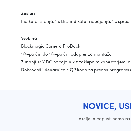
Zaslon
Indikator stanja: 1 x LED indikator napajanja, 1 x spredn
Vsebina
Blackmagic Camera ProDock
1/4-palčni do 1/4-palčni adapter za montažo
Zunanji 12 V DC napajalnik z zaklepnim konektorjem i
Dobrodošli denarnica s QR kodo za prenos programs
NOVICE, US
Akcije in popusti samo z