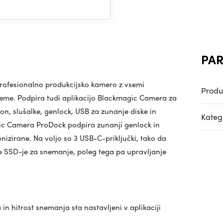
PAR
ofesionalno produkcijsko kamero z vsemi
Produ
opreme. Podpira tudi aplikacijo Blackmagic Camera za
on, slušalke, genlock, USB za zunanje diske in
Katego
gic Camera ProDock podpira zunanji genlock in
izirane. Na voljo so 3 USB-C-priključki, tako da
e SSD-je za snemanje, poleg tega pa upravljanje
 in hitrost snemanja sta nastavljeni v aplikaciji