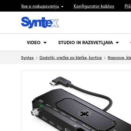
Vse o nakupovanju
Konfigurator kablov
Piš
VIDEO
STUDIO IN RAZSVETLJAVA
Syntex
Dodatki, vrečke za kletke, kartice
Naprave, kle