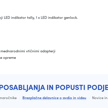
ji LED indikator tally, 1 x LED indikator genlock.
n mednarodnimi vtičnimi adapterji
ke opreme
POSABLJANJA IN POPUSTI PODJ
a naročnike
·
Brezplačne delavnice o avdio in videu
·
Novice in