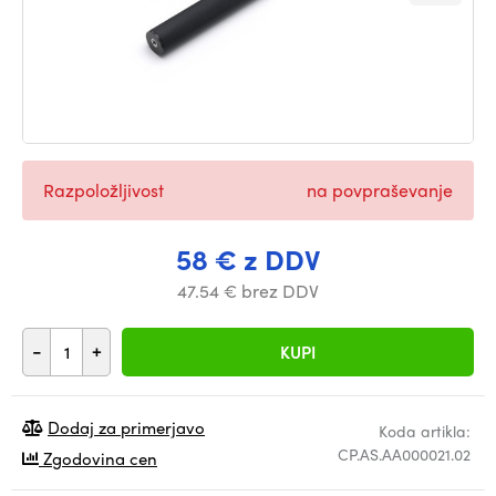
Razpoložljivost
na povpraševanje
58 € z DDV
47.54 € brez DDV
-
+
KUPI
Dodaj za primerjavo
Koda artikla:
CP.AS.AA000021.02
Zgodovina cen