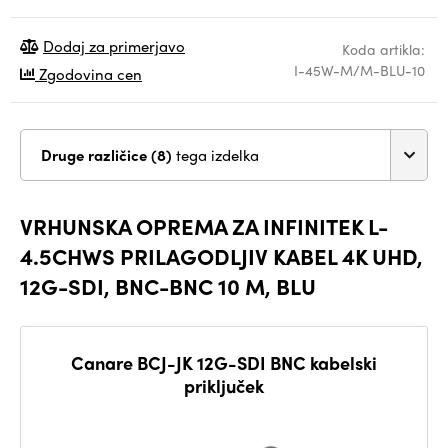
Dodaj za primerjavo
Koda artikla:
I-45W-M/M-BLU-10
Zgodovina cen
Druge različice (8)
tega izdelka
VRHUNSKA OPREMA ZA INFINITEK L-
4.5CHWS PRILAGODLJIV KABEL 4K UHD,
12G-SDI, BNC-BNC 10 M, BLU
Canare BCJ-JK 12G-SDI BNC kabelski
priključek