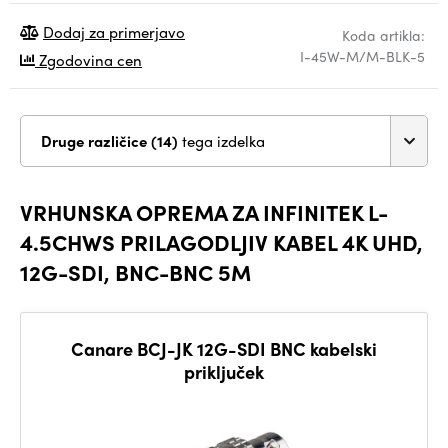
Dodaj za primerjavo
Koda artikla:
I-45W-M/M-BLK-5
Zgodovina cen
Druge različice (14)
tega izdelka
VRHUNSKA OPREMA ZA INFINITEK L-
4.5CHWS PRILAGODLJIV KABEL 4K UHD,
12G-SDI, BNC-BNC 5M
Canare BCJ-JK 12G-SDI BNC kabelski
priključek