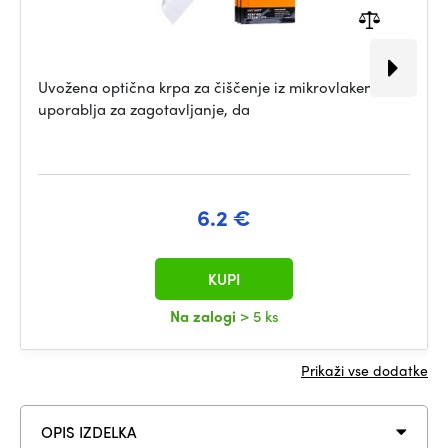
Uvožena optična krpa za čiščenje iz mikrovlaken se
uporablja za zagotavljanje, da
6.2 €
KUPI
Na zalogi
> 5 ks
Prikaži vse dodatke
OPIS IZDELKA