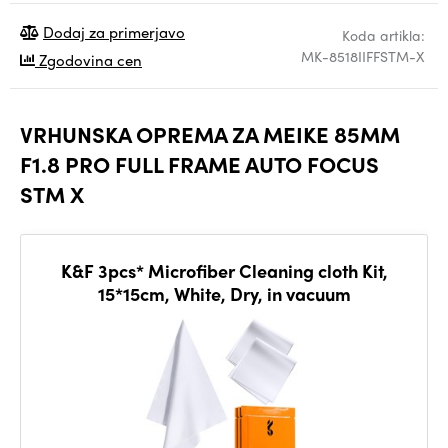
Dodaj za primerjavo
Koda artikla:
MK-8518IIFFSTM-X
Zgodovina cen
VRHUNSKA OPREMA ZA MEIKE 85MM
F1.8 PRO FULL FRAME AUTO FOCUS
STM X
K&F 3pcs* Microfiber Cleaning cloth Kit,
15*15cm, White, Dry, in vacuum