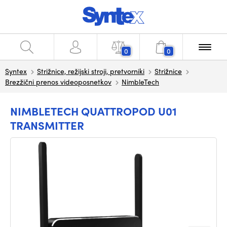
0
0
Syntex
Strižnice, režijski stroji, pretvorniki
Strižnice
Brezžični prenos videoposnetkov
NimbleTech
NIMBLETECH QUATTROPOD U01
TRANSMITTER