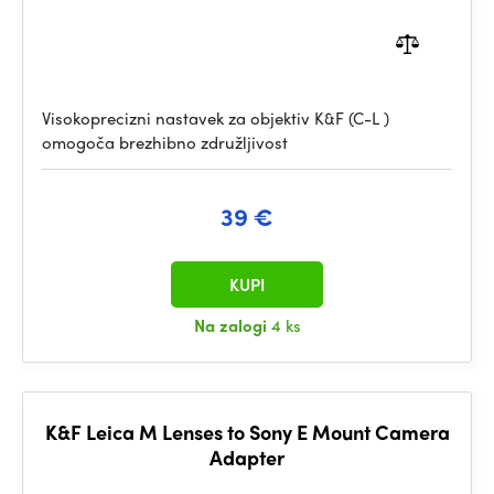
Visokoprecizni nastavek za objektiv K&F (C-L )
omogoča brezhibno združljivost
39 €
KUPI
Na zalogi
4 ks
K&F Leica M Lenses to Sony E Mount Camera
Adapter