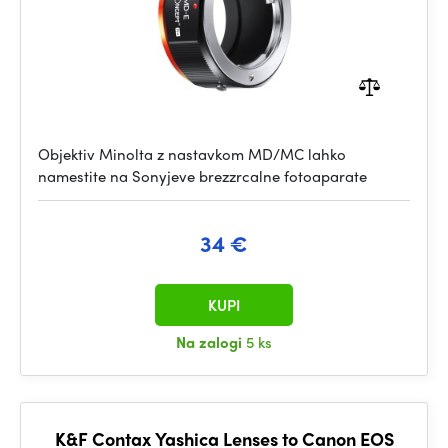
Objektiv Minolta z nastavkom MD/MC lahko
namestite na Sonyjeve brezzrcalne fotoaparate
34 €
KUPI
Na zalogi
5 ks
K&F Contax Yashica Lenses to Canon EOS