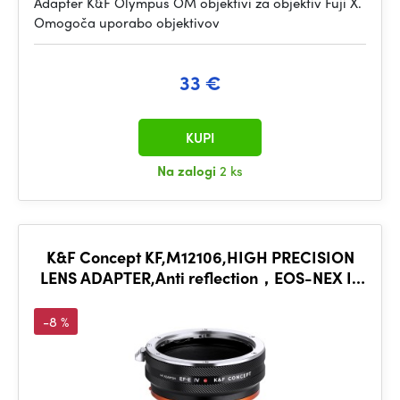
Adapter K&F Olympus OM objektivi za objektiv Fuji X.
Omogoča uporabo objektivov
33 €
KUPI
Na zalogi
2 ks
K&F Concept KF,M12106,HIGH PRECISION
LENS ADAPTER,Anti reflection，EOS-NEX IV
PRO
-8 %