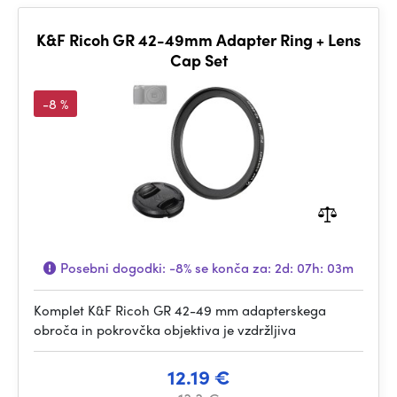
K&F Ricoh GR 42-49mm Adapter Ring + Lens
Cap Set
-8 %
Posebni dogodki:
-8%
se konča za:
2d: 07h: 03m
Komplet K&F Ricoh GR 42-49 mm adapterskega
obroča in pokrovčka objektiva je vzdržljiva
12.19 €