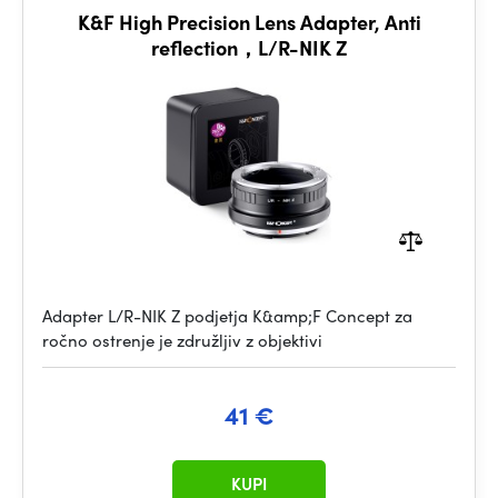
K&F High Precision Lens Adapter, Anti
reflection，L/R-NIK Z
Adapter L/R-NIK Z podjetja K&amp;F Concept za
ročno ostrenje je združljiv z objektivi
41 €
KUPI