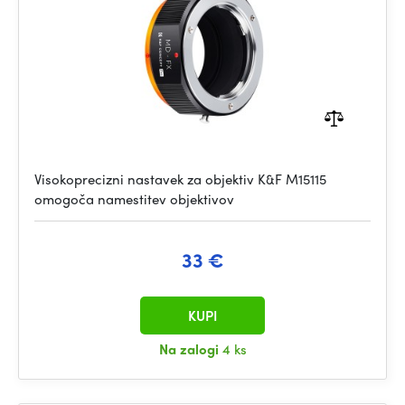
Visokoprecizni nastavek za objektiv K&F M15115
omogoča namestitev objektivov
33 €
KUPI
Na zalogi
4 ks