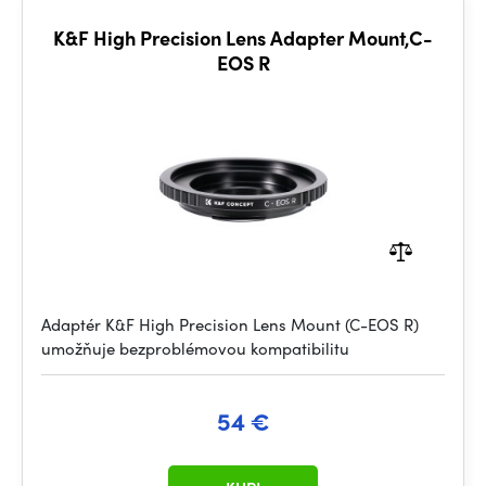
K&F High Precision Lens Adapter Mount,C-
EOS R
Adaptér K&F High Precision Lens Mount (C-EOS R)
umožňuje bezproblémovou kompatibilitu
54 €