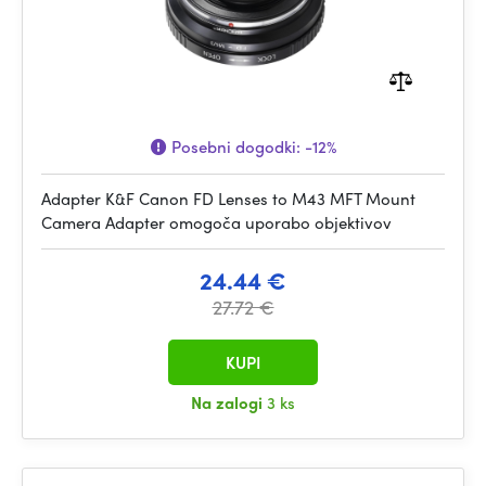
Posebni dogodki:
-12%
Adapter K&F Canon FD Lenses to M43 MFT Mount
Camera Adapter omogoča uporabo objektivov
24.44 €
27.72 €
KUPI
Na zalogi
3 ks