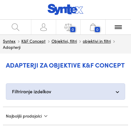
0
0
Syntex
K&F Concept
Objektivi, filtri
objektivi in filtri
Adapterji
ADAPTERJI ZA OBJEKTIVE K&F CONCEPT
Filtriranje izdelkov
Najboljši prodajalci