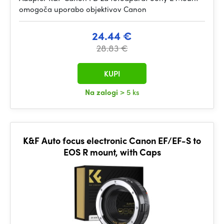
omogoča uporabo objektivov Canon
24.44 €
28.83 €
KUPI
Na zalogi
> 5 ks
K&F Auto focus electronic Canon EF/EF-S to
EOS R mount, with Caps