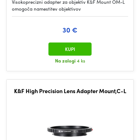
Visokoprecizni adapter za objektiv K&F Mount OM-L
omogoča namestitev objektivov
30 €
KUPI
Na zalogi
4 ks
K&F High Precision Lens Adapter Mount,C-L