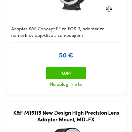
Adapter K&F Concept EF za EOS R, adapter za
namestitev objektiva s samodejnim
50 €
KUPI
Na zalogi
> 5 ks
K&F M15115 New Design High Precision Lens
Adapter Mount, MD-FX