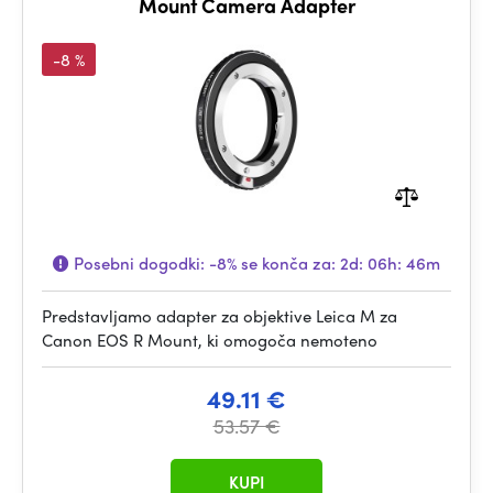
Mount Camera Adapter
-8 %
Posebni dogodki:
-8%
se konča za:
2d: 06h: 46m
Predstavljamo adapter za objektive Leica M za
Canon EOS R Mount, ki omogoča nemoteno
49.11 €
53.57 €
KUPI