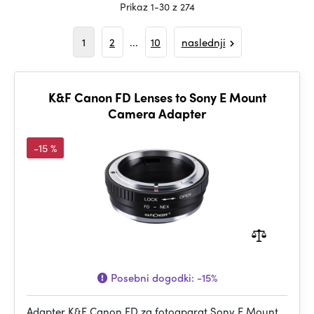
Prikaz 1-30 z 274
1
2
...
10
naslednji
K&F Canon FD Lenses to Sony E Mount
Camera Adapter
-15 %
Posebni dogodki:
-15%
Adapter K&F Canon FD za fotoaparat Sony E Mount