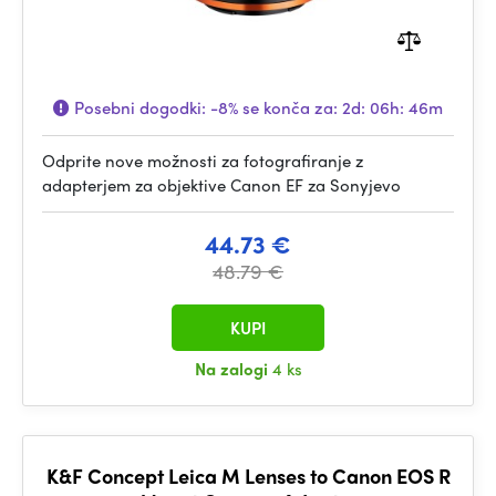
Posebni dogodki:
-8%
se konča za:
2d: 06h: 46m
Odprite nove možnosti za fotografiranje z
adapterjem za objektive Canon EF za Sonyjevo
44.73 €
48.79 €
KUPI
Na zalogi
4 ks
K&F Concept Leica M Lenses to Canon EOS R