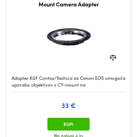
Mount Camera Adapter
Adapter K&F Contax/Yashica za Canon EOS omogoča
uporabo objektivov s CY-mount na
33 €
KUPI
Na zalogi
4 ks