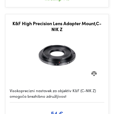
K&F High Precision Lens Adapter Mount,C-
NIK Z
Visokoprecizni nastavek za objektiv K&F (C-NIK Z)
omogoča brezhibno združljivost
54 €