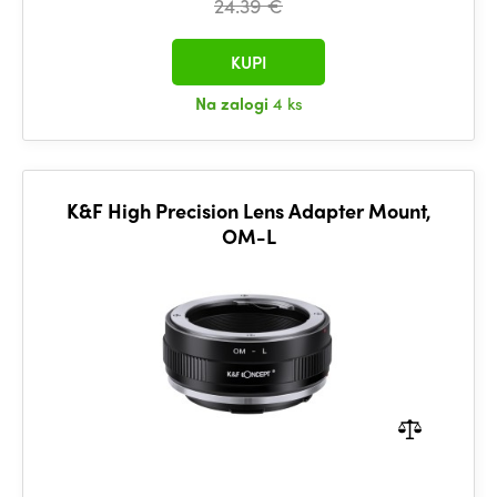
24.39 €
KUPI
Na zalogi
4 ks
K&F High Precision Lens Adapter Mount,
OM-L