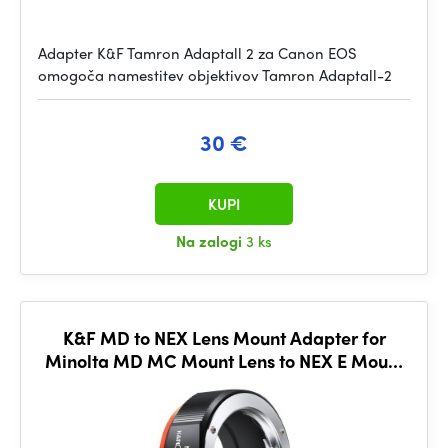
Adapter K&F Tamron Adaptall 2 za Canon EOS
omogoča namestitev objektivov Tamron Adaptall-2
30 €
KUPI
Na zalogi
3 ks
K&F MD to NEX Lens Mount Adapter for
Minolta MD MC Mount Lens to NEX E Mount
Mirrorless Cameras for